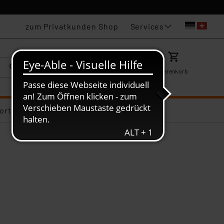
Services
zum Privatkunden Shop
Karriere
Mein ELV
Merkzettel
Warenkorb
ortiments-Deals