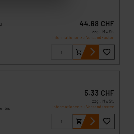
tung dieser Daten zur
ser-Einstellungen können
 erneut angezeigt wird.
44.68 CHF
nd
zzgl. MwSt.
Einbindung von Cookies
Informationen zu Versandkosten
. 49 (1) lit. a DSGVO.
n der Datenschutzerklärung.
s Land mit unzureichendem
örden personenbezogene
r Europäer bestehen.
ln der Europäischen
 Art der übermittelten
5.33 CHF
zzgl. MwSt.
Informationen zu Versandkosten
en bis