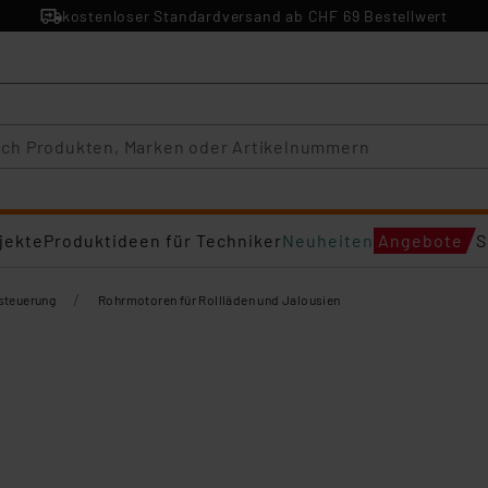
kostenloser Standardversand ab CHF 69 Bestellwert
jekte
Produktideen für Techniker
Neuheiten
Angebote
S
/
steuerung
Rohrmotoren für Rollläden und Jalousien