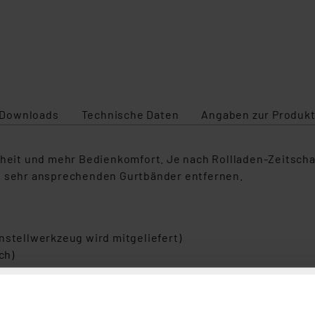
Downloads
Technische Daten
Angaben zur Produkt
rheit und mehr Bedienkomfort. Je nach Rollladen-Zeitscha
ht sehr ansprechenden Gurtbänder entfernen.
nstellwerkzeug wird mitgeliefert)
ch)
ltern und -Zeitschaltuhren
adenaktoren HmIP-BROLL und HmIP-FROLL
inem Funktions- und Leistungstest unterzogen