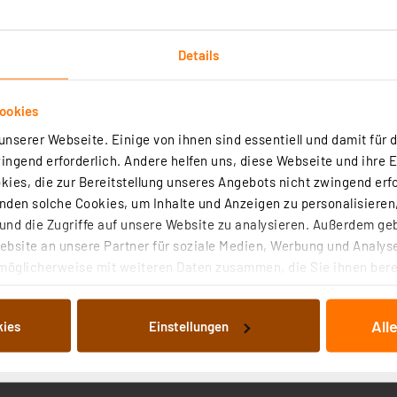
Details
art Home Rollladenaktor für Markenschalter, HmIP-BROLL-2
ookies
nserer Webseite. Einige von ihnen sind essentiell und damit für d
(50)
ngend erforderlich. Andere helfen uns, diese Webseite und ihre 
ies, die zur Bereitstellung unseres Angebots nicht zwingend erfo
handene Installationslinien integrierbare Unterputz-Rollladenaktor ist
den solche Cookies, um Inhalte und Anzeigen zu personalisieren,
ge Automatisierungs- und Fernsteuerlösung für mit Rohrmotoren motori
kisen.
nd die Zugriffe auf unsere Website zu analysieren. Außerdem ge
bsite an unsere Partner für soziale Medien, Werbung und Analyse
rtig - Lieferzeit: 3-4 Werktage²
möglicherweise mit weiteren Daten zusammen, die Sie ihnen berei
 Dienste gesammelt haben. Indem Sie auf „Alle akzeptieren“ kli
von Informationen auf Ihrem gerät (§25 Abs.1 TTDSG) sowie der 
All
kies
Einstellungen
nachfolgend dargestellten bzw. die von Ihnen ausgewählten Verar
illierte Auflistung der einzelnen Cookies nach Zweck und Anbieter
art Home Rollladenaktor – Unterputz, HmIP-FROLL
ellungen“ abrufbar. Sie können die Verwendung nicht notwendiger
en. Ihre erteilte Zustimmung können Sie jederzeit unter dem Link