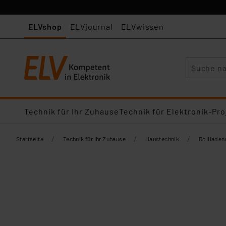
ELVshop
ELVjournal
ELVwissen
Suche
Technik für Ihr Zuhause
Technik für Elektronik-Pro
/
/
/
Startseite
Technik für Ihr Zuhause
Haustechnik
Rollladen