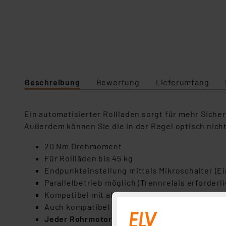
Beschreibung
Bewertung
Lieferumfang
Ein automatisierter Rollladen sorgt für mehr Siche
Außerdem können Sie die in der Regel optisch nic
20 Nm Drehmoment
Für Rollläden bis 45 kg
Endpunkteinstellung mittels Mikroschalter (Ei
Parallelbetrieb möglich (Trennrelais erforderli
Kompatibel mit allen gängigen Rollladen-Scha
Auch kompatibel mit den Homematic IP Rolll
Jeder Rohrmotor wird vor der Auslieferung e