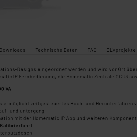
Downloads
Technische Daten
FAQ
ELVprojekte
lations-Designs eingeordnet werden und wird vor Ort über 
matic IP Fernbedienung, die Homematic Zentrale CCU3 sow
00 VA
ls ermöglicht zeitgesteuertes Hoch- und Herunterfahren 
auf- und untergang
ation mit der Homematic IP App und weiteren Komponente
Kalibrierfahrt
nterputzdosen