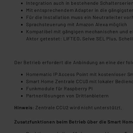
Integration auch in bestehende Schalterser
Mit entsprechendem Adapter in die gängigsten
Für die Installation muss ein Neutralleiter vo
Sprachsteuerung mit Amazon Alexa möglich
Kompatibel mit gängigen mechanischen und e
Aktor getestet: LIFTEO, Selve SEL Plus, Sch
Der Betrieb erfordert die Anbindung an eine der f
Homematic IP Access Point mit kostenloser 
Smart Home Zentrale CCU3 mit lokaler Bedien
Funkmodule für Raspberry Pi
Partnerlösungen von Drittanbietern
Hinweis
: Zentrale CCU2 wird nicht unterstützt.
Z
usatzfunktionen beim Betrieb über die Smart Hom