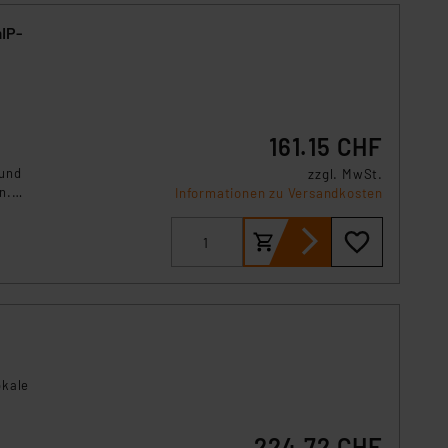
161.15 CHF
g
 und
zzgl. MwSt.
n.
Informationen zu Versandkosten
okale
224.72 CHF