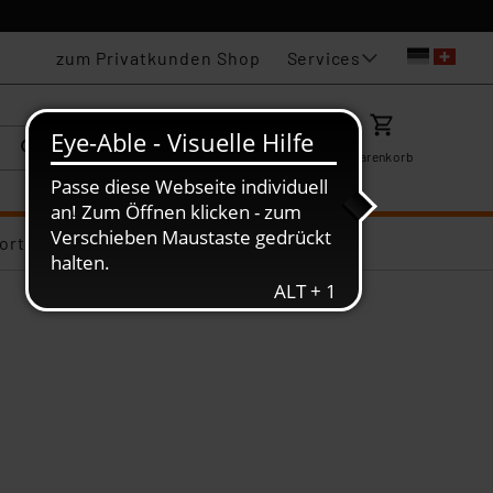
Services
zum Privatkunden Shop
Karriere
Mein ELV
Merkzettel
Warenkorb
ortiments-Deals