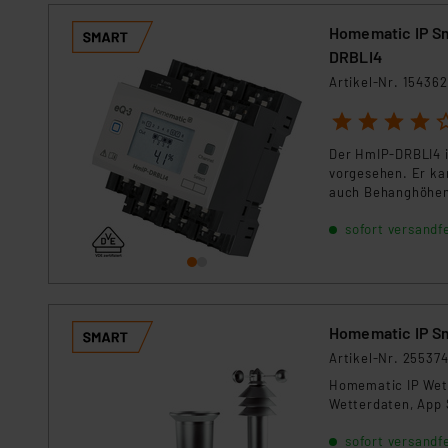
Homematic IP Smart
DRBLI4
Artikel-Nr. 154362
1
2
3
4
5
Der HmIP-DRBLI4 i
vorgesehen. Er kan
auch Behanghöhen 
Zusätzlich bietet 
sofort versandfe
Homematic IP Sm
Artikel-Nr. 25537
Homematic IP Wett
Wetterdaten, App 
sofort versandfe