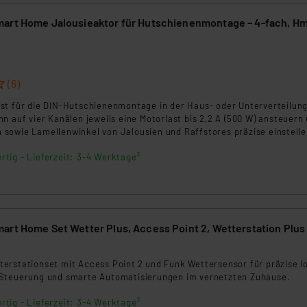
 Home Jalousieaktor für Hutschienenmontage – 4-fach, HmIP-
(6)
st für die DIN-Hutschienenmontage in der Haus- oder Unterverteilun
n auf vier Kanälen jeweils eine Motorlast bis 2,2 A (500 W) ansteuern
sowie Lamellenwinkel von Jalousien und Raffstores präzise einstelle
er acht universell nutzbare Schalteingänge.
rtig - Lieferzeit: 3-4 Werktage²
art Home Set Wetter Plus, Access Point 2, Wetterstation Plus
4
erstationset mit Access Point 2 und Funk Wettersensor für präzise l
Steuerung und smarte Automatisierungen im vernetzten Zuhause.
rtig - Lieferzeit: 3-4 Werktage²