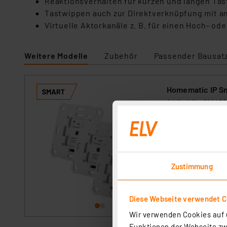
Reaktionsverhalten für kurzen und langen Tas
Tastwippen auch zur Direktverknüpfung mit a
Virtuelle Aktorkanäle z. B. für einen Hoch- o
Weitere Modelle
Zubehör
Passender Bausat
Homematic IP Sm
Artikel-Nr. 144486
1
2
3
4
5
Der einfach in vor
äußerst vielseiti
Rollläden und Mar
Zustimmung
sofort versandfe
Diese Webseite verwendet C
Wir verwenden Cookies auf u
Funktionen der Webseite zwi