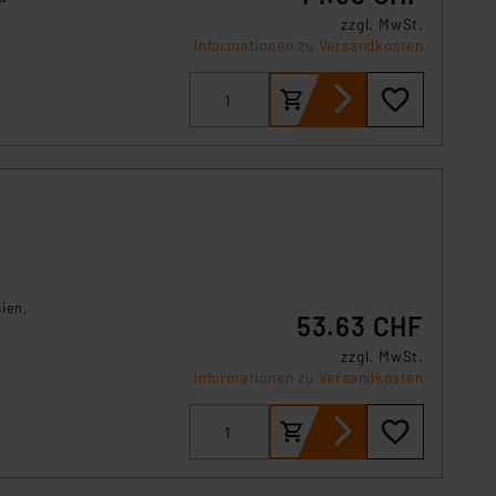
s Land mit unzureichendem
zzgl. MwSt.
örden personenbezogene
Informationen zu Versandkosten
r Europäer bestehen.
ln der Europäischen
 Art der übermittelten
ien,
53.63 CHF
zzgl. MwSt.
Informationen zu Versandkosten