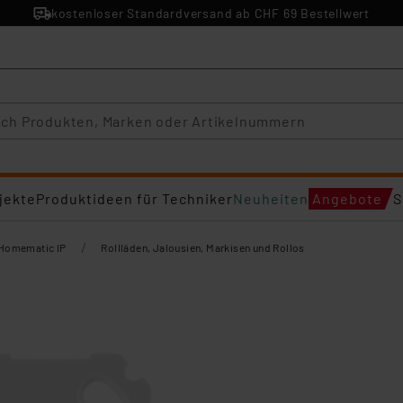
kostenloser Standardversand ab CHF 69 Bestellwert
jekte
Produktideen für Techniker
Neuheiten
Angebote
S
/
Homematic IP
Rollläden, Jalousien, Markisen und Rollos