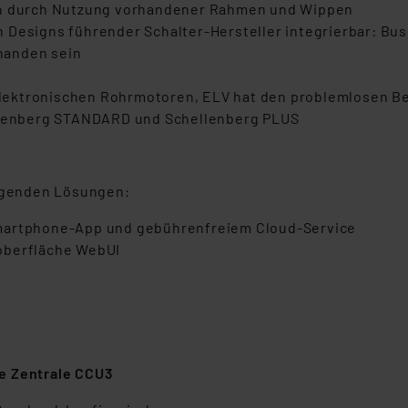
ien durch Nutzung vorhandener Rahmen und Wippen
 Designs führender Schalter-Hersteller integrierbar: Bus
rhanden sein
lektronischen Rohrmotoren, ELV hat den problemlosen B
ellenberg STANDARD und Schellenberg PLUS
olgenden Lösungen:
Smartphone-App und gebührenfreiem Cloud-Service
oberfläche WebUI
e Zentrale CCU3