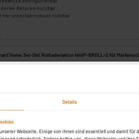
tendruck konfigurierbar
nderen Aktoren nutzbar
der Herunterfahrschutz nutzbar
z
art Home 3er-Set Rollladenaktor HmIP-BROLL-2 für Markensc
(29)
handene Installationslinien integrierbare Unterputz-Rollladenaktor ist
ge Automatisierungs- und Fernsteuerlösung für mit Rohrmotoren motori
kisen.
Details
rtig - Lieferzeit: 3-4 Werktage²
ookies
nserer Webseite. Einige von ihnen sind essentiell und damit für d
ngend erforderlich. Andere helfen uns, diese Webseite und ihre 