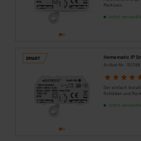
Für die USA besteht kein A
Markisen.
Datenschutz nach EU-Standa
sofort versandfe
Daten in Überwachungsprogr
Unsere Kooperation mit dies
Kommission sowie einer eige
Daten, verbundenen Risiken
Impressum
|
Datenschutzer
Homematic IP Sm
Artikel-Nr. 151398
1
2
3
4
5
Der einfach instal
Rollläden und Mar
sofort versandfe