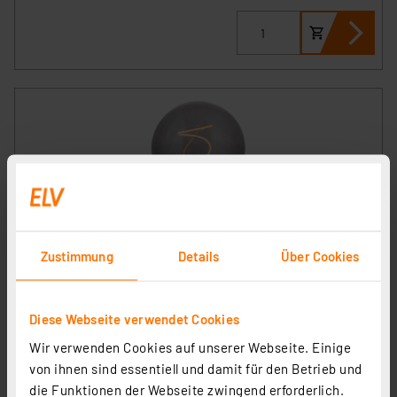
ENOVALITE LED Filament Leuchtmittel, YARN GLOBE,
Zustimmung
Details
Über Cookies
Amber, E27, 4.9W, 200lm, 1800K, dimmbar
Artikel-Nr. 254283
Diese Webseite verwendet Cookies
1
2
3
4
5
(1)
Wir verwenden Cookies auf unserer Webseite. Einige
12.49 CHF
von ihnen sind essentiell und damit für den Betrieb und
zzgl. MwSt.
die Funktionen der Webseite zwingend erforderlich.