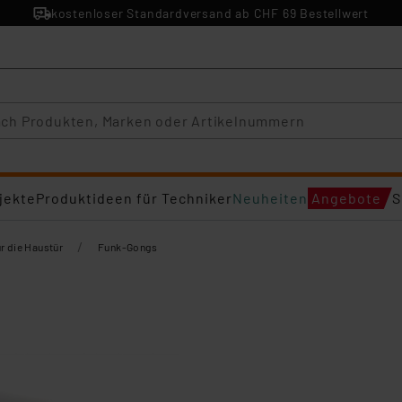
kostenloser Standardversand ab CHF 69 Bestellwert
jekte
Produktideen für Techniker
Neuheiten
Angebote
S
/
ür die Haustür
Funk-Gongs