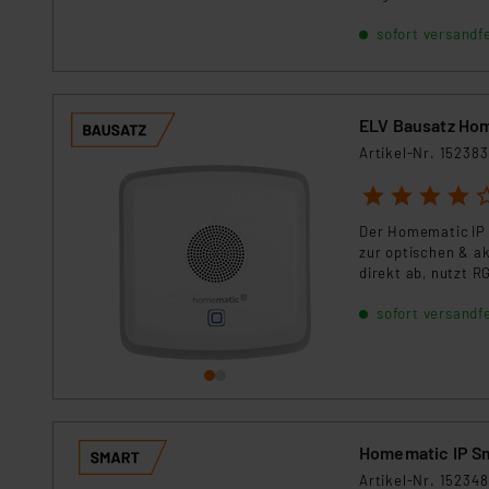
Für die USA besteht kein A
Datenschutz nach EU-Standa
sofort versandfe
Daten in Überwachungsprogr
Unsere Kooperation mit dies
Kommission sowie einer eige
ELV Bausatz Ho
Daten, verbundenen Risiken
Artikel-Nr. 152383
Impressum
|
Datenschutzer
1
2
3
4
5
Der Homematic IP 
zur optischen & ak
direkt ab, nutzt R
flexibel einsetzen
sofort versandfe
Heim. ***** Hinwe
werden muss! ****
Homematic IP S
Artikel-Nr. 152348