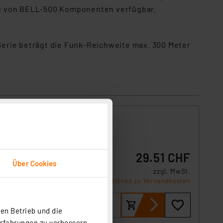
dung von BELL-500 Komponenten verfügbar.
rie beträgt die Funk-Reichweite max. 300 Meter
ilber
nk-
29.51 CHF
Über Cookies
zzgl. MwSt.
Informationen zu Versandkosten
en Betrieb und die
Erfahrungen zu verbessern.