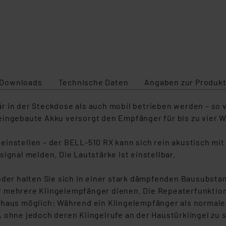
Downloads
Technische Daten
Angaben zur Produkt
r in der Steckdose als auch mobil betrieben werden – so 
eingebaute Akku versorgt den Empfänger für bis zu vier 
l einstellen – der BELL-510 RX kann sich rein akustisch mi
ignal melden. Die Lautstärke ist einstellbar.
oder halten Sie sich in einer stark dämpfenden Bausubsta
r mehrere Klingelempfänger dienen. Die Repeaterfunktion
nhaus möglich: Während ein Klingelempfänger als normale
 ohne jedoch deren Klingelrufe an der Haustürklingel zu s