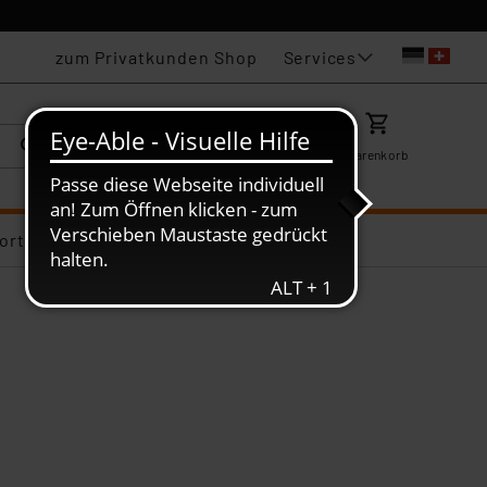
Services
zum Privatkunden Shop
Karriere
Mein ELV
Merkzettel
Warenkorb
ortiments-Deals