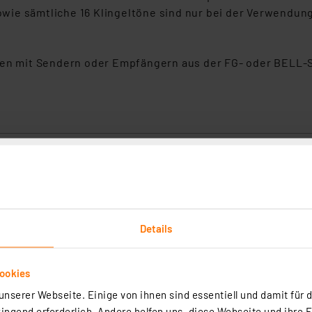
, sowie sämtliche 16 Klingeltöne sind nur bei der Verwen
 mit Sendern oder Empfängern aus der FG- oder BELL-Se
Me Funk-Klingeltaster Bell-501 für 1-Familienhaus, bis zu 500m Reichweite, s
3
Lösung für eine komfortable Türklingel an Ihrer Haustür! Mit einer Fu
s zu 500 m, einfacher Montage, universeller Stromversorgung und
Details
atik haben Sie eine moderne und attraktive Klingelanlage, die auch
desubstanzen, mehrere Stockwerke und große Areale abdeckt.
rtig - Lieferzeit: 3-4 Werktage²
ookies
nserer Webseite. Einige von ihnen sind essentiell und damit für d
ngend erforderlich. Andere helfen uns, diese Webseite und ihre 