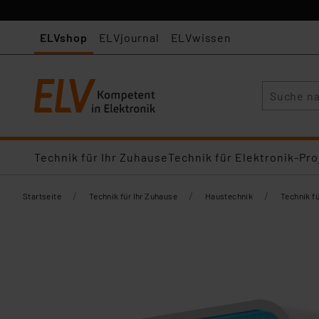
ELVshop
ELVjournal
ELVwissen
Suche
Technik für Ihr Zuhause
Technik für Elektronik-Pro
/
/
/
Startseite
Technik für Ihr Zuhause
Haustechnik
Technik f