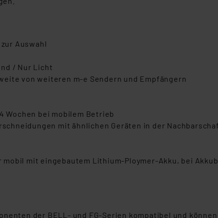
gen.
zur Auswahl
nd / Nur Licht
hweite von weiteren m-e Sendern und Empfängern
u 4 Wochen bei mobilem Betrieb
schneidungen mit ähnlichen Geräten in der Nachbarscha
 mobil mit eingebautem Lithium-Ploymer-Akku, bei Akkube
onenten der BELL- und FG-Serien kompatibel und können 