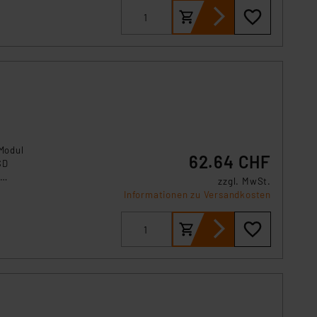
s Land mit unzureichendem
örden personenbezogene
r Europäer bestehen.
ln der Europäischen
 Art der übermittelten
Modul
62.64 CHF
SD
l
zzgl. MwSt.
enten
Informationen zu Versandkosten
ut