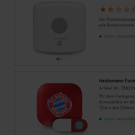
1
2
3
4
5
Der Kombisignalgeb
wie Batteriestand
sofort versandfe
Heidemann Funk
Artikel-Nr. 25823
Mit dem Funkgong-
Atmosphäre an dein
"Stern des Südens"
Klingelmelodien, e
sofort versandfe
Stufen bis 80 dB(A
mit einer CR2032 