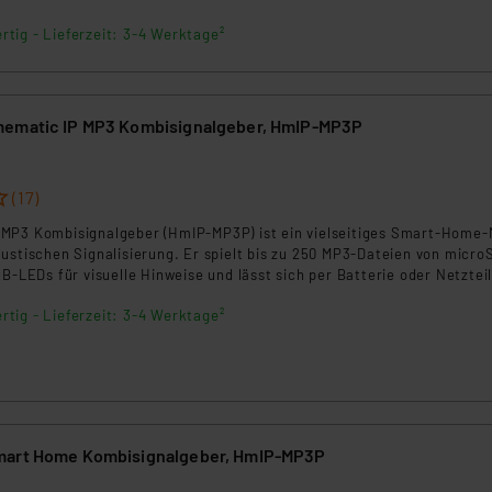
ngemessenheitsbeschluss der EU. Dies bedeutet, dass die USA al
rds eingestuft wird. So besteht etwa das Risiko, dass US-Beh
rtig - Lieferzeit: 3-4 Werktage²
ammen verarbeiten, ohne dass hiergegen Klagemöglichkeiten fü
en Dienstleistern stützt sich auf die Standarddatenschutzklause
nen Beurteilung der mit der Datenübermittlung, insbesondere der
mematic IP MP3 Kombisignalgeber, HmIP-MP3P
.“
klärung
(17)
MP3 Kombisignalgeber (HmIP-MP3P) ist ein vielseitiges Smart‑Home‑
ustischen Signalisierung. Er spielt bis zu 250 MP3-Dateien von micro
GB‑LEDs für visuelle Hinweise und lässt sich per Batterie oder Netztei
. Ideal als Türgong, Zustandsmelder oder Erinnerungsgeber im intellig
rtig - Lieferzeit: 3-4 Werktage²
is: Hierbei handelt es sich um einen Bausatz, der noch zusammengeba
*
mart Home Kombisignalgeber, HmIP-MP3P