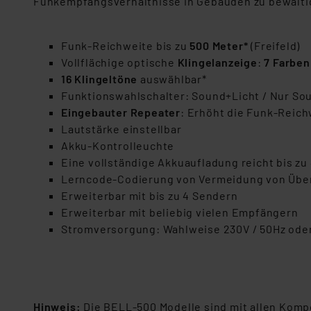
Funkempfangsverhältnisse in Gebäuden zu bewälti
Funk-Reichweite bis zu
500 Meter*
(Freifeld)
Vollflächige optische
Klingelanzeige
:
7 Farben
16 Klingeltöne
auswählbar*
Funktionswahlschalter: Sound+Licht / Nur Sou
Eingebauter Repeater
: Erhöht die Funk-Reic
Lautstärke einstellbar
Akku-Kontrolleuchte
Eine vollständige Akkuaufladung reicht bis z
Lerncode-Codierung von Vermeidung von Über
Erweiterbar mit bis zu 4 Sendern
Erweiterbar mit beliebig vielen Empfängern
Stromversorgung: Wahlweise 230V / 50Hz oder
Hinweis:
Die BELL-500 Modelle sind mit allen Komp