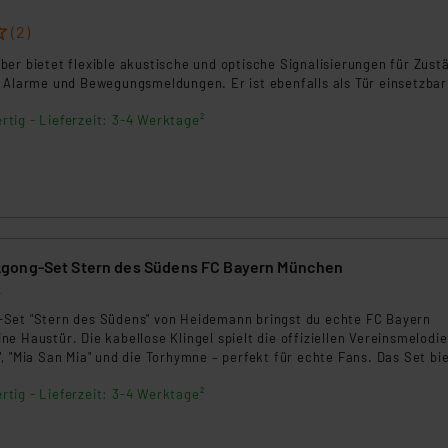
(2)
er bietet flexible akustische und optische Signalisierungen für Zust
, Alarme und Bewegungsmeldungen. Er ist ebenfalls als Tür einsetzbar
rtig - Lieferzeit: 3-4 Werktage²
gong-Set Stern des Südens FC Bayern München
4
Set "Stern des Südens" von Heidemann bringst du echte FC Bayern
e Haustür. Die kabellose Klingel spielt die offiziellen Vereinsmelodi
, "Mia San Mia" und die Torhymne – perfekt für echte Fans. Das Set bie
ine Reichweite von bis zu 200 Metern und eine Lautstärkeregelung in 
rtig - Lieferzeit: 3-4 Werktage²
). Die kabellose Montage ist schnell erledigt, der Betrieb erfolgt über
Batterie – ganz ohne WLAN.