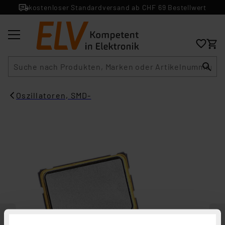
kostenloser Standardversand ab CHF 69 Bestellwert
Suche
Oszillatoren, SMD-