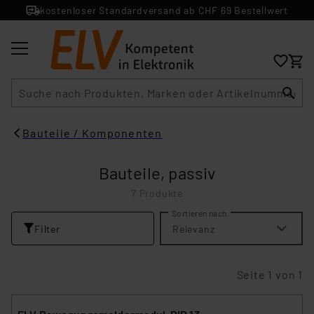
kostenloser Standardversand ab CHF 69 Bestellwert
Suche
Bauteile / Komponenten
Bauteile, passiv
7 Produkte
Sortieren nach
Filter
Relevanz
Seite 1 von 1