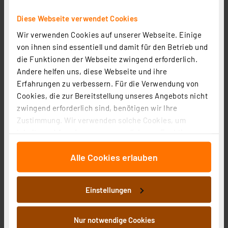
Diese Webseite verwendet Cookies
Wir verwenden Cookies auf unserer Webseite. Einige
von ihnen sind essentiell und damit für den Betrieb und
die Funktionen der Webseite zwingend erforderlich.
Elektrolytkondensator 47 μF, 35 V, RM 2,5 mm, radial
Andere helfen uns, diese Webseite und ihre
Artikel-Nr. 006726
Erfahrungen zu verbessern. Für die Verwendung von
0.02 CHF
Cookies, die zur Bereitstellung unseres Angebots nicht
zzgl. MwSt.
zwingend erforderlich sind, benötigen wir Ihre
Informationen zu Versandkosten
Zustimmung. Wir verwenden solche Cookies, um
Inhalte und Anzeigen zu personalisieren, Funktionen
für soziale Medien anbieten zu können und die Zugriffe
Alle Cookies erlauben
auf unsere Website zu analysieren. Außerdem geben
wir Informationen zu Ihrer Verwendung unserer Website
an unsere Partner für soziale Medien, Werbung und
Velleman Widerstands-Set E3-Reihe K/RES-E3, 480-
Einstellungen
Analysen weiter. Unsere Partner führen diese
teilig
Informationen möglicherweise mit weiteren Daten
Artikel-Nr. 111428
zusammen, die Sie ihnen bereitgestellt haben oder die
Nur notwendige Cookies
5.37 CHF