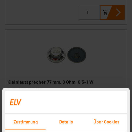
Kleinlautsprecher 77 mm, 8 Ohm, 0,5~1 W
Artikel-Nr. 001692
1
2
3
4
5
(2)
2.23 CHF
zzgl. MwSt.
Zustimmung
Details
Über Cookies
Informationen zu Versandkosten