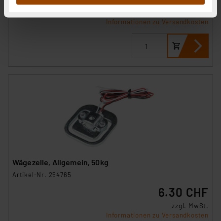
sie im Rahmen Ihrer Nutzung der Dienste gesammelt
zzgl. MwSt.
haben. Indem Sie auf „Alle akzeptieren“ klicken,
Informationen zu Versandkosten
stimmen Sie sowohl dem Speichern und Abrufen von
Informationen auf Ihrem gerät (§25 Abs.1 TTDSG) sowie
der anschließenden Weiterverarbeitung für die
nachfolgend dargestellten bzw. die von Ihnen
ausgewählten Verarbeitungszwecke (Art. 6 Abs.1a DSG-
VO) zu. Eine detaillierte Auflistung der einzelnen
Cookies nach Zweck und Anbieter ist durch Klick auf
den Button „Ablehnen oder Einstellungen“ abrufbar. Sie
können die Verwendung nicht notwendiger Cookies
ablehnen oder ihr ganz oder teilweise zustimmen. Ihre
erteilte Zustimmung können Sie jederzeit unter dem
Link „Cookie Einstellungen“ anpassen oder widerrufen.
Wägezelle, Allgemein, 50kg
Die Rechtmäßigkeit der Speicherung, Abrufung und
Artikel-Nr. 254765
Weiterverarbeitung dieser Daten zur Auswertung und
6.30 CHF
Analyse bis zum Zeitpunkt des Widerrufs bleibt hiervon
unberührt. Ihre Browser-Einstellungen können dazu
zzgl. MwSt.
führen, dass die Einstellungen nicht längerfristig
Informationen zu Versandkosten