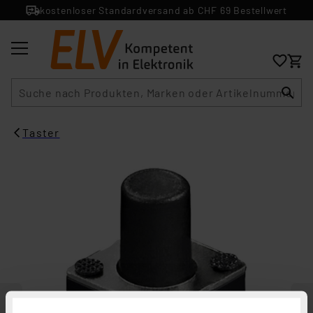
kostenloser Standardversand ab CHF 69 Bestellwert
Suche
Taster