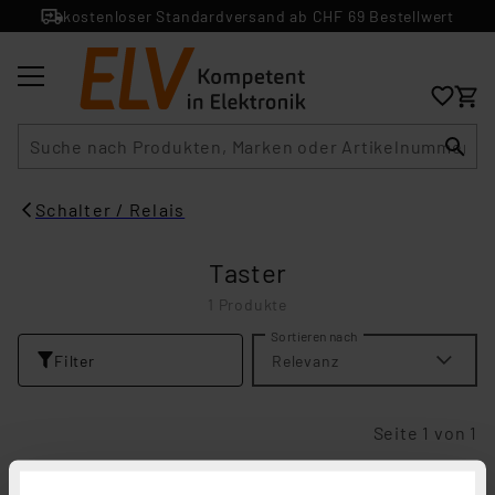
kostenloser Standardversand ab CHF 69 Bestellwert
Suche
Schalter / Relais
Taster
1 Produkte
Sortieren nach
Filter
Relevanz
Seite 1 von 1