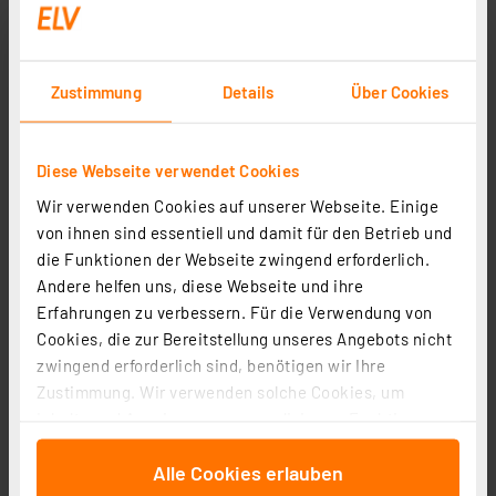
Grothe Taster Protact Edelstahl V2A
Artikel-Nr. 095134
1
2
3
4
5
(2)
Zustimmung
Details
Über Cookies
12.54 CHF
zzgl. MwSt.
Diese Webseite verwendet Cookies
Informationen zu Versandkosten
Wir verwenden Cookies auf unserer Webseite. Einige
von ihnen sind essentiell und damit für den Betrieb und
die Funktionen der Webseite zwingend erforderlich.
Andere helfen uns, diese Webseite und ihre
Seite 1 von 1
Erfahrungen zu verbessern. Für die Verwendung von
Cookies, die zur Bereitstellung unseres Angebots nicht
zwingend erforderlich sind, benötigen wir Ihre
Zustimmung. Wir verwenden solche Cookies, um
Inhalte und Anzeigen zu personalisieren, Funktionen
für soziale Medien anbieten zu können und die Zugriffe
Alle Cookies erlauben
auf unsere Website zu analysieren. Außerdem geben