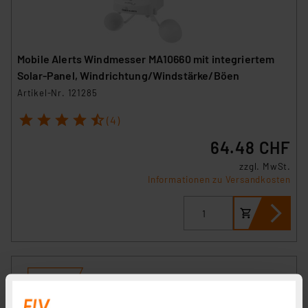
Mobile Alerts Windmesser MA10660 mit integriertem
Solar-Panel, Windrichtung/Windstärke/Böen
Artikel-Nr. 121285
1
2
3
4
5
(4)
64.48 CHF
zzgl. MwSt.
Informationen zu Versandkosten