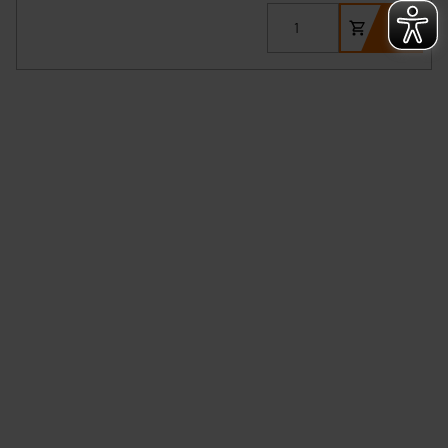
Überwachungsprogrammen verarbeiten, ohne dass
hiergegen Klagemöglichkeiten für Europäer bestehen.
Unsere Kooperation mit diesen Dienstleistern stützt
sich auf die Standarddatenschutzklauseln der
Europäischen Kommission sowie einer eigenen
Beurteilung der mit der Datenübermittlung,
insbesondere der Art der übermittelten Daten,
verbundenen Risiken.“
Impressum
|
Datenschutzerklärung