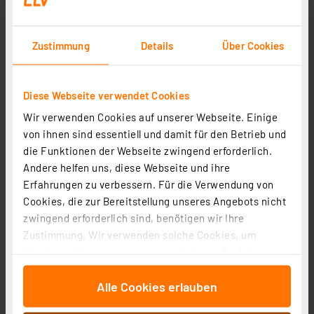
Zustimmung
Details
Über Cookies
Diese Webseite verwendet Cookies
Mobile Alerts Wetter-Starter-Set MA10050
Wir verwenden Cookies auf unserer Webseite. Einige
Artikel-Nr. 122007
von ihnen sind essentiell und damit für den Betrieb und
1
2
3
4
5
(4)
die Funktionen der Webseite zwingend erforderlich.
Andere helfen uns, diese Webseite und ihre
174.59 CHF
Erfahrungen zu verbessern. Für die Verwendung von
zzgl. MwSt.
Cookies, die zur Bereitstellung unseres Angebots nicht
Informationen zu Versandkosten
zwingend erforderlich sind, benötigen wir Ihre
Zustimmung. Wir verwenden solche Cookies, um
Inhalte und Anzeigen zu personalisieren, Funktionen
für soziale Medien anbieten zu können und die Zugriffe
Alle Cookies erlauben
auf unsere Website zu analysieren. Außerdem geben
wir Informationen zu Ihrer Verwendung unserer Website