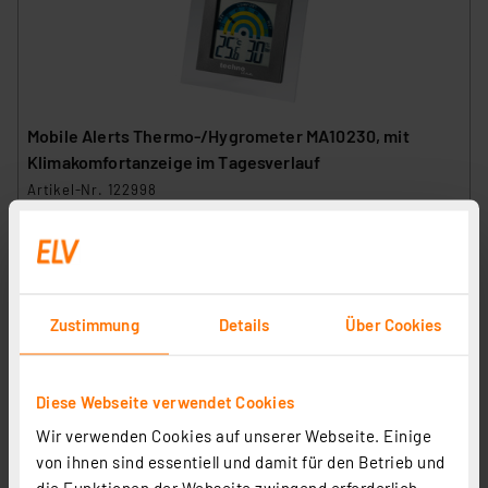
Mobile Alerts Thermo-/Hygrometer MA10230, mit
Klimakomfortanzeige im Tagesverlauf
Artikel-Nr. 122998
1
2
3
4
5
(1)
26.87 CHF
zzgl. MwSt.
Zustimmung
Details
Über Cookies
Informationen zu Versandkosten
Diese Webseite verwendet Cookies
Wir verwenden Cookies auf unserer Webseite. Einige
von ihnen sind essentiell und damit für den Betrieb und
die Funktionen der Webseite zwingend erforderlich.