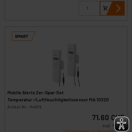
Cookies dieser Drittanbieter umfasst daher ggf. auch
die Verarbeitung Ihrer Daten in den USA gemäß Art. 49
(1) lit. a DSGVO. Nähere Infos zu diesen Drittanbietern
und zu der jeweiligen Datenübermittlung erhalten Sie in
der Datenschutzerklärung. Für die USA besteht kein
Angemessenheitsbeschluss der EU. Dies bedeutet,
dass die USA als Land mit unzureichendem
Datenschutz nach EU-Standards eingestuft wird. So
besteht etwa das Risiko, dass US-Behörden
personenbezogene Daten in
Überwachungsprogrammen verarbeiten, ohne dass
hiergegen Klagemöglichkeiten für Europäer bestehen.
Unsere Kooperation mit diesen Dienstleistern stützt
Mobile Alerts 2er-Spar-Set
sich auf die Standarddatenschutzklauseln der
Temperatur-/Luftfeuchtigkeitssensor MA 10320
Europäischen Kommission sowie einer eigenen
Artikel-Nr. 144615
Beurteilung der mit der Datenübermittlung,
71.60 CHF
insbesondere der Art der übermittelten Daten,
verbundenen Risiken.“
zzgl. MwSt.
Informationen zu Versandkosten