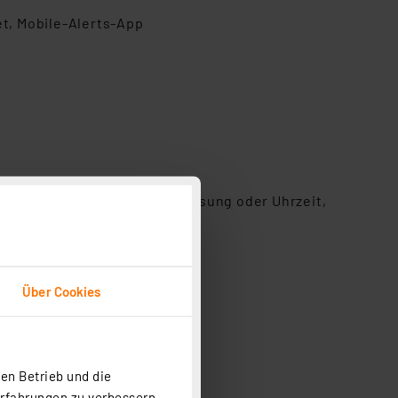
t, Mobile-Alerts-App
 DNS-Server zur Namensauflösung oder Uhrzeit,
Über Cookies
m-Kabel (Wassererkennung)
en Betrieb und die
Erfahrungen zu verbessern.