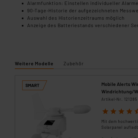
Für die USA besteht kein A
Alarmfunktion: Einstellen individueller Alarm
Datenschutz nach EU-Standa
90-Tage-Historie der aufgezeichneten Messw
Daten in Überwachungsprogr
Auswahl des Historienzeitraums möglich
Unsere Kooperation mit dies
Anzeige des Batteriestands verschiedener S
Kommission sowie einer eige
Daten, verbundenen Risiken
Impressum
|
Datenschutzer
Weitere Modelle
Zubehör
Mobile Alerts W
Windrichtung/W
Artikel-Nr. 121285
1
2
3
4
5
Mit dem hochwerti
Solarpanel auflad