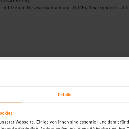
(iOS/Android)
 mit freiem Netzwerkanschluss (RJ45), Smartphone/Table
te
llanzeigen: Router-Kontakt, LAN, Warten auf IP-Adresse,
 a.
Details
Luftfeuchte von 20 bis 99 %
 mit LC-Display für Messwertanzeige
ookies
 mit LC-Display und zusätzlichem Wasserfühler mit 1,5-
nserer Webseite. Einige von ihnen sind essentiell und damit für d
ngend erforderlich. Andere helfen uns, diese Webseite und ihre 