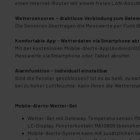
einen Internet-Router mit einem freien LAN-Ansch
Wettersensoren – drahtlose Verbindung zum Gate
Die Sensoren übertragen die Messwerte per Funk (86
Komfortable App – Wetterdaten via Smartphone ab
Mit der kostenlosen Mobile-Alerts-App (Android/iO
Messwerte via Smartphone oder Tablet abrufen.
Alarmfunktion – individuell einstellbar
Sind die Fenster geschlossen? Ist es zu heiß, zu ka
bei zu hoher Luftfeuchte, kann Ihnen die Wettersta
Mobile-Alerts-Wetter-Set
Wetter-Set mit Gateway, Temperatursensor MA
LC-Display, Fensterkontakt MA10800 (bestehen
Mobile-Alerts-System kann mit zusätzlichen 