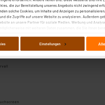
ies, die zur Bereitstellung unseres Angebots nicht zwingend erfo
den solche Cookies, um Inhalte und Anzeigen zu personalisieren,
n Echtzeit
nd die Zugriffe auf unsere Website zu analysieren. Außerdem ge
bsite an unsere Partner für soziale Medien, Werbung und Analyse
ensteröffnungsdauer/Fensterschließdauer
möglicherweise mit weiteren Daten zusammen, die Sie ihnen berei
 Dienste gesammelt haben. Indem Sie auf „Alle akzeptieren“ kli
von Informationen auf Ihrem gerät (§25 Abs.1 TTDSG) sowie der 
All
kies
Einstellungen
nachfolgend dargestellten bzw. die von Ihnen ausgewählten Verar
illierte Auflistung der einzelnen Cookies nach Zweck und Anbieter
ellungen“ abrufbar. Sie können die Verwendung nicht notwendiger
en. Ihre erteilte Zustimmung können Sie jederzeit unter dem Link
rvall
Die Rechtmäßigkeit der Speicherung, Abrufung und Weiterverarbei
zum Zeitpunkt des Widerrufs bleibt hiervon unberührt. Ihre Brow
ellungen nicht längerfristig gespeichert werden und dieses Banner
beiten personenbezogene Daten in den USA. Ihre Einwilligung zur 
 daher ggf. auch die Verarbeitung Ihrer Daten in den USA gemäß Art
tanbietern und zu der jeweiligen Datenübermittlung erhalten Sie i
ouchscreen