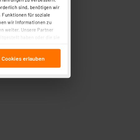
rderlich sind, benötigen wir
 Funktionen für soziale
ben wir Informationen zu
n weiter. Unsere Partner
tgestellt haben oder die sie
cken, stimmen Sie sowohl
anschließenden
e Cookies erlauben
beitungszwecke (Art. 6
 ist durch Klick auf den
 Cookies ablehnen oder ihr
 „Cookie Einstellungen“
tung dieser Daten zur
ser-Einstellungen können
 erneut angezeigt wird.
Einbindung von Cookies
. 49 (1) lit. a DSGVO.
n der Datenschutzerklärung.