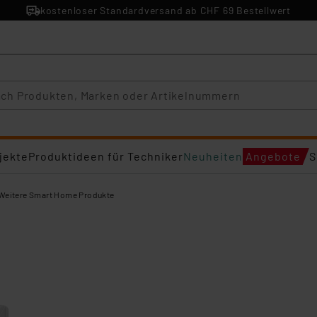
kostenloser Standardversand ab CHF 69 Bestellwert
jekte
Produktideen für Techniker
Neuheiten
Angebote
S
Weitere Smart Home Produkte