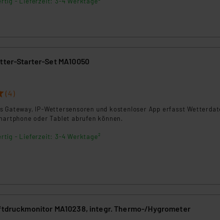
rtig - Lieferzeit: 3-4 Werktage²
etter-Starter-Set MA10050
(4)
s Gateway, IP-Wettersensoren und kostenloser App erfasst Wetterdat
Smartphone oder Tablet abrufen können.
rtig - Lieferzeit: 3-4 Werktage²
uftdruckmonitor MA10238, integr. Thermo-/Hygrometer