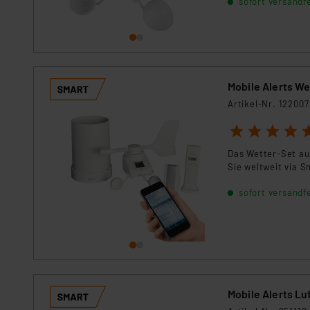
sofort versandfe
Mobile Alerts W
Artikel-Nr. 122007
1
2
3
4
5
Das Wetter-Set au
Sie weltweit via 
sofort versandfe
Mobile Alerts L