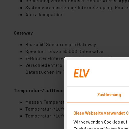
Bedienung via kostenloser Mobile-Alerts-App 
Systemvoraussetzung: Internetzugang, Router
Alexa kompatibel
Gateway
Bis zu 50 Sensoren pro Gateway
Speichert bis zu 30.000 Datensätze
7-Minuten-Intervall-Speicherung der Messwer
Verschiedenfarbige LED-Betriebs- und Kontro
Datensuchen im Flash-Speicher, Einschalten u.
Temperatur-/Luftfeuchtigkeitssensoren
Zustimmung
Messen Temperatur von -39,9 bis +59,9 °C und 
Temperatur-/Luftfeuchtigkeitssensor MA10200
Diese Webseite verwendet C
Temperatur-/Luftfeuchtigkeitssensor MA10350
Wir verwenden Cookies auf u
Funktionen der Webseite zwi