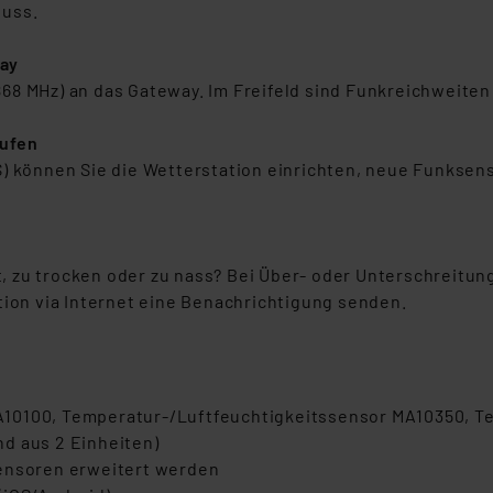
luss.
way
8 MHz) an das Gateway. Im Freifeld sind Funkreichweiten b
rufen
S) können Sie die Wetterstation einrichten, neue Funksen
lt, zu trocken oder zu nass? Bei Über- oder Unterschreitu
tion via Internet eine Benachrichtigung senden.
10100, Temperatur-/Luftfeuchtigkeitssensor MA10350, T
d aus 2 Einheiten)
Sensoren erweitert werden