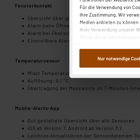
Fensterkontakt
Für die Verwendung von Cook
Ihre Zustimmung. Wir verwen
Übersicht über geschlossene/offene Fenster i
Medien anbieten zu können u
Alarm beim Öffnen/Schließen des Fensters
Ihrer Verwendung unserer We
Alarm bei Überschreitung der festgelegten F
führen diese Informationen 
Einstellbare Alarmbedingungen
im Rahmen Ihrer Nutzung der
dem Speichern und Abrufen 
Nur notwendige Coo
Weiterverarbeitung für die 
Temperatursensor
Abs.1a DSG-VO) zu. Eine deta
Misst Temperatur von -29,9 bis +59,9 °C
Button „Ablehnen oder Einst
Auflösung: 0,1 °C
ganz oder teilweise zustimm
Übertragung der Messwerte im 7-Minuten-Inte
anpassen oder widerrufen. 
Auswertung und Analyse bis 
dazu führen, dass die Einst
Mobile-Alerts-App
„Einige Drittanbieter verar
Gut gestaltete Übersicht über alle Sensoren
dieser Drittanbieter umfasst
iOS ab Version 7, Android ab Version 3.2
Nähere Infos zu diesen Drit
Leichtes Aktualisieren der Sensordaten am T