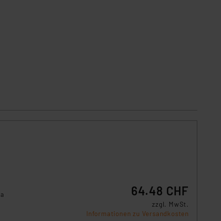
s Land mit unzureichendem
örden personenbezogene
r Europäer bestehen.
ln der Europäischen
 Art der übermittelten
64.48 CHF
ia
zzgl. MwSt.
Informationen zu Versandkosten