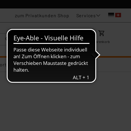
Services
zum Privatkunden Shop
Karriere
Mein ELV
Merkzettel
Warenkorb
ortiments-Deals