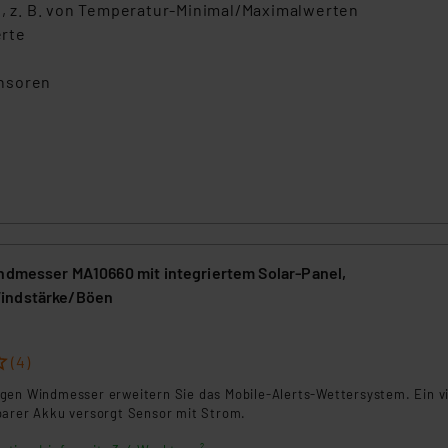
ngemessenheitsbeschluss der EU. Dies bedeutet, dass die USA al
e, z. B. von Temperatur-Minimal/Maximalwerten
rds eingestuft wird. So besteht etwa das Risiko, dass US-Beh
erte
ammen verarbeiten, ohne dass hiergegen Klagemöglichkeiten fü
en Dienstleistern stützt sich auf die Standarddatenschutzklause
ensoren
nen Beurteilung der mit der Datenübermittlung, insbesondere der
.“
klärung
indmesser MA10660 mit integriertem Solar-Panel,
indstärke/Böen
(4)
gen Windmesser erweitern Sie das Mobile-Alerts-Wettersystem. Ein v
barer Akku versorgt Sensor mit Strom.