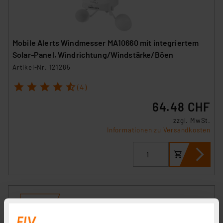
Mobile Alerts Windmesser MA10660 mit integriertem
Solar-Panel, Windrichtung/Windstärke/Böen
Artikel-Nr. 121285
1
2
3
4
5
(4)
64.48 CHF
zzgl. MwSt.
Informationen zu Versandkosten