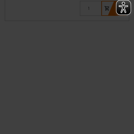
Überwachungsprogrammen verarbeiten, ohne dass
hiergegen Klagemöglichkeiten für Europäer bestehen.
Unsere Kooperation mit diesen Dienstleistern stützt
sich auf die Standarddatenschutzklauseln der
Europäischen Kommission sowie einer eigenen
Beurteilung der mit der Datenübermittlung,
insbesondere der Art der übermittelten Daten,
verbundenen Risiken.“
Impressum
|
Datenschutzerklärung