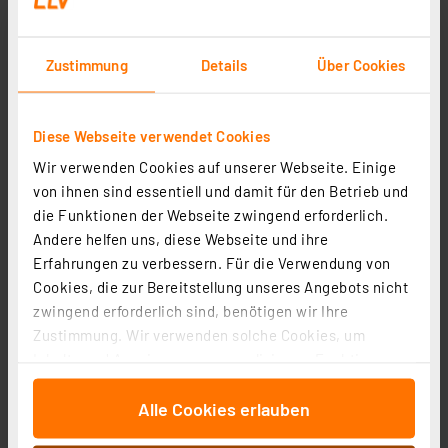
Zustimmung
Details
Über Cookies
Diese Webseite verwendet Cookies
Mobile Alerts Wetter-Starter-Set MA10050
Wir verwenden Cookies auf unserer Webseite. Einige
Artikel-Nr. 122007
von ihnen sind essentiell und damit für den Betrieb und
1
2
3
4
5
(4)
die Funktionen der Webseite zwingend erforderlich.
Andere helfen uns, diese Webseite und ihre
174.59 CHF
Erfahrungen zu verbessern. Für die Verwendung von
zzgl. MwSt.
Cookies, die zur Bereitstellung unseres Angebots nicht
Informationen zu Versandkosten
zwingend erforderlich sind, benötigen wir Ihre
Zustimmung. Wir verwenden solche Cookies, um
Inhalte und Anzeigen zu personalisieren, Funktionen
für soziale Medien anbieten zu können und die Zugriffe
Alle Cookies erlauben
auf unsere Website zu analysieren. Außerdem geben
wir Informationen zu Ihrer Verwendung unserer Website