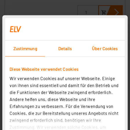
Zustimmung
Details
Über Cookies
Diese Webseite verwendet Cookies
Wir verwenden Cookies auf unserer Webseite. Einige
von ihnen sind essentiell und damit für den Betrieb und
die Funktionen der Webseite zwingend erforderlich.
Andere helfen uns, diese Webseite und ihre
Philips Hocheffiziente 11,9-W-T8-LED-Röhrenlampe
Erfahrungen zu verbessern. Für die Verwendung von
LEDtube UE, 2500 lm, 4000 K, KVG/VVG, EEK A, 120 cm
Cookies, die zur Bereitstellung unseres Angebots nicht
Artikel-Nr. 253115
zwingend erforderlich sind, benötigen wir Ihre
17.87 CHF
Zustimmung. Wir verwenden solche Cookies, um