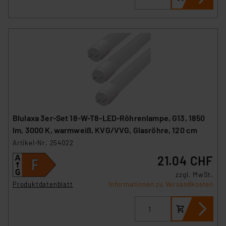
Angemessenheitsbeschluss der EU. Dies bedeutet,
dass die USA als Land mit unzureichendem
Datenschutz nach EU-Standards eingestuft wird. So
besteht etwa das Risiko, dass US-Behörden
personenbezogene Daten in
Überwachungsprogrammen verarbeiten, ohne dass
hiergegen Klagemöglichkeiten für Europäer bestehen.
Unsere Kooperation mit diesen Dienstleistern stützt
sich auf die Standarddatenschutzklauseln der
Europäischen Kommission sowie einer eigenen
Blulaxa 3er-Set 18-W-T8-LED-Röhrenlampe, G13, 1850
Beurteilung der mit der Datenübermittlung,
lm, 3000 K, warmweiß, KVG/VVG, Glasröhre, 120 cm
insbesondere der Art der übermittelten Daten,
Artikel-Nr. 254022
verbundenen Risiken.“
21.04 CHF
Impressum
|
Datenschutzerklärung
zzgl. MwSt.
Produktdatenblatt
Informationen zu Versandkosten