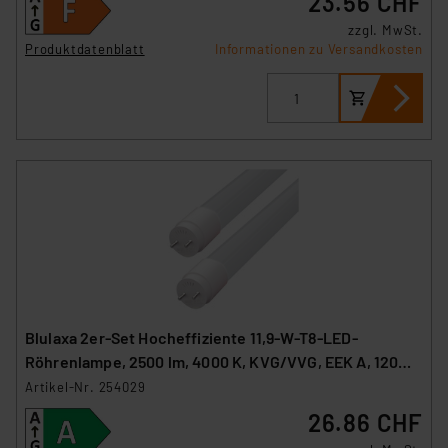
23.56 CHF
zzgl. MwSt.
Produktdatenblatt
Informationen zu Versandkosten
Blulaxa 2er-Set Hocheffiziente 11,9-W-T8-LED-
Röhrenlampe, 2500 lm, 4000 K, KVG/VVG, EEK A, 120
cm
Artikel-Nr. 254029
26.86 CHF