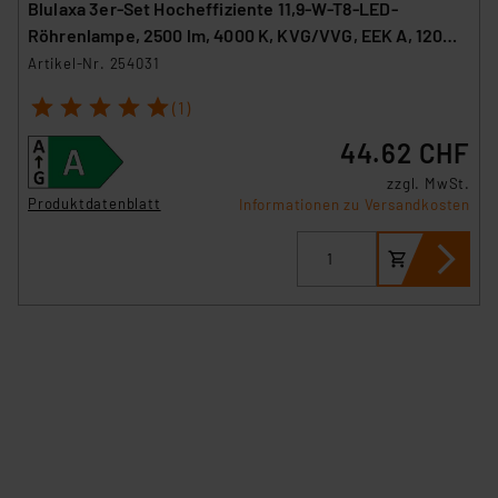
Blulaxa 3er-Set Hocheffiziente 11,9-W-T8-LED-
Röhrenlampe, 2500 lm, 4000 K, KVG/VVG, EEK A, 120
cm
Artikel-Nr. 254031
1
2
3
4
5
(1)
44.62 CHF
zzgl. MwSt.
Produktdatenblatt
Informationen zu Versandkosten