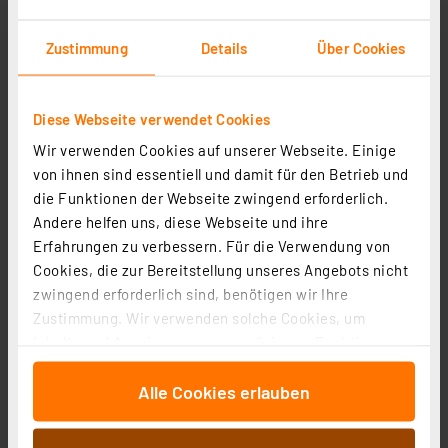
Blulaxa 19-W-LED-Lampe, R7s, 2452 lm, warmweiß,
Zustimmung
Details
Über Cookies
2700 K, 129 lm/W, versetzter Sockel, Ø 28 mm
Artikel-Nr. 253216
Diese Webseite verwendet Cookies
1
2
3
4
5
(1)
Wir verwenden Cookies auf unserer Webseite. Einige
14.33 CHF
von ihnen sind essentiell und damit für den Betrieb und
zzgl. MwSt.
die Funktionen der Webseite zwingend erforderlich.
Produktdatenblatt
Informationen zu Versandkosten
Andere helfen uns, diese Webseite und ihre
Erfahrungen zu verbessern. Für die Verwendung von
Cookies, die zur Bereitstellung unseres Angebots nicht
zwingend erforderlich sind, benötigen wir Ihre
Zustimmung. Wir verwenden solche Cookies, um
Inhalte und Anzeigen zu personalisieren, Funktionen
für soziale Medien anbieten zu können und die Zugriffe
Alle Cookies erlauben
auf unsere Website zu analysieren. Außerdem geben
wir Informationen zu Ihrer Verwendung unserer Website
Philips CorePro LED 17,5-W-R7s-LED-Lampe, 118 mm,
an unsere Partner für soziale Medien, Werbung und
warmweiß, dimmbar