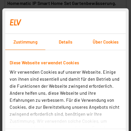
Homematic IP Smart Home Set Gartenbewässerung,
Access Point, Bewässerungsaktor
Artikel-Nr. 254682
108.96 CHF
zzgl. MwSt.
Zustimmung
Details
Über Cookies
Informationen zu Versandkosten
Diese Webseite verwendet Cookies
Wir verwenden Cookies auf unserer Webseite. Einige
von ihnen sind essentiell und damit für den Betrieb und
die Funktionen der Webseite zwingend erforderlich.
Andere helfen uns, diese Webseite und ihre
Erfahrungen zu verbessern. Für die Verwendung von
Cookies, die zur Bereitstellung unseres Angebots nicht
zwingend erforderlich sind, benötigen wir Ihre
Zustimmung. Wir verwenden solche Cookies, um
technoline Bewässerungscomputer WZ 1000 mit
Inhalte und Anzeigen zu personalisieren, Funktionen