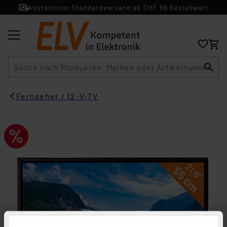
kostenloser Standardversand ab CHF 69 Bestellwert
Suche
Fernseher / 12-V-TV