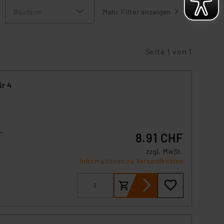
Bauform
Mehr Filter anzeigen
Seite 1 von 1
ür 4
y-
8.91 CHF
zzgl. MwSt.
Informationen zu Versandkosten
oder
rale
ten
sive