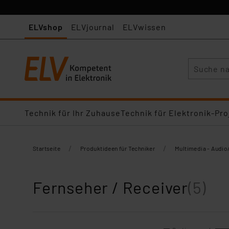
ELVshop
ELVjournal
ELVwissen
Suche
Technik für Ihr Zuhause
Technik für Elektronik-Pro
/
/
Startseite
Produktideen für Techniker
Multimedia - Audio
Fernseher / Receiver
(5)