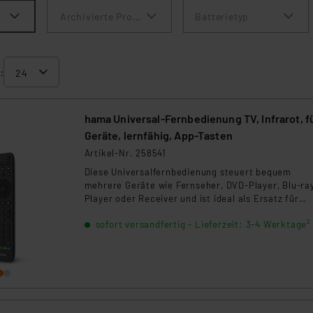
Archivierte Produkte anzeigen
Batterietyp
:
hama Universal-Fernbedienung TV, Infrarot, f
Geräte, lernfähig, App-Tasten
Artikel-Nr. 258541
Diese Universalfernbedienung steuert bequem
mehrere Geräte wie Fernseher, DVD-Player, Blu-ra
Player oder Receiver und ist ideal als Ersatz für
defekte Fernbedienungen. Mit der Macro-Power-
sofort versandfertig - Lieferzeit: 3-4 Werktage²
Funktion lassen sich zwei Geräte gleichzeitig ein- 
ausschalten. Die Mastersteuerung ermöglicht zent
Lautstärke- und Programmwahl. Farbcodierte Tas
erleichtern die Navigation im Smart-TV-Menü inklu
Red Button und Teletext. Die Einrichtung erfolgt
schnell per Codeeingabe oder automatischer
Codesuche, passende Codes sind vorinstalliert. Ein