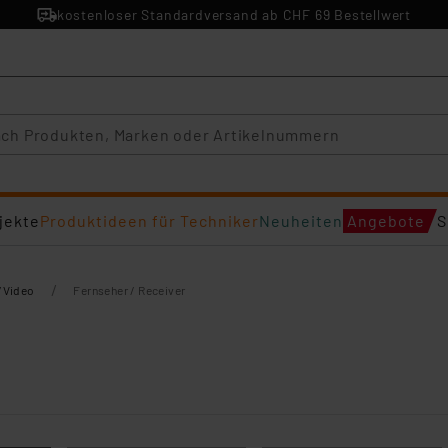
kostenloser Standardversand ab CHF 69 Bestellwert
jekte
Produktideen für Techniker
Neuheiten
Angebote
S
/
/Video
Fernseher / Receiver