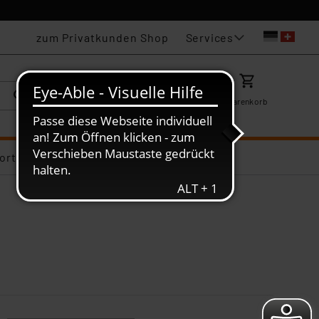
Services
zum Privatkunden Shop
Karriere
Mein ELV
Merkzettel
Warenkorb
ortiments-Deals