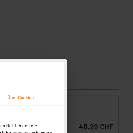
Über Cookies
40.29 CHF
en Betrieb und die
-Akku
nt
Erfahrungen zu verbessern.