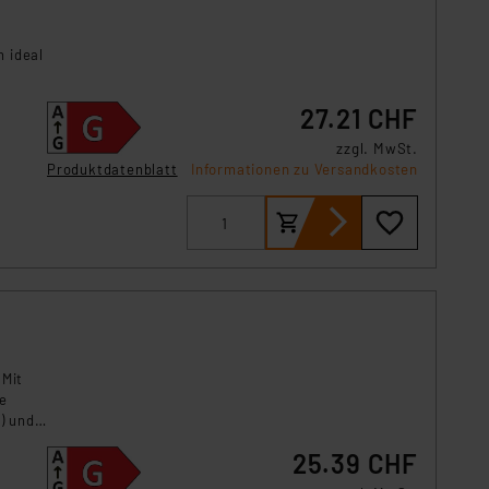
s Land mit unzureichendem
örden personenbezogene
 ideal
r Europäer bestehen.
ln der Europäischen
– auch
 Art der übermittelten
27.21 CHF
zzgl. MwSt.
Produktdatenblatt
Informationen zu Versandkosten
 Mit
le
) und
25.39 CHF