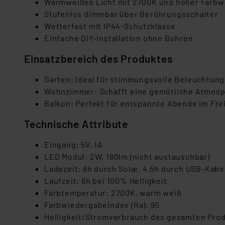
Warmweißes Licht mit 2700K und hoher Farbwi
Stufenlos dimmbar über Berührungsschalter
Wetterfest mit IP44-Schutzklasse
Einfache DIY-Installation ohne Bohren
Einsatzbereich des Produktes
Garten: Ideal für stimmungsvolle Beleuchtun
Wohnzimmer: Schafft eine gemütliche Atmosp
Balkon: Perfekt für entspannte Abende im Fre
Technische Attribute
Eingang: 5V, 1A
LED Modul: 2W, 180lm (nicht austauschbar)
Ladezeit: 8h durch Solar, 4.5h durch USB-Kabe
Laufzeit: 6h bei 100% Helligkeit
Farbtemperatur: 2700K, warm weiß
Farbwiedergabeindex (Ra): 95
Helligkeit/Stromverbrauch des gesamten Prod