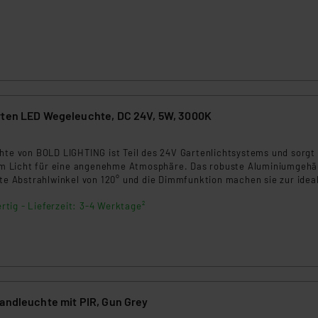
rten LED Wegeleuchte, DC 24V, 5W, 3000K
8
hte von BOLD LIGHTING ist Teil des 24V Gartenlichtsystems und sorgt
 Licht für eine angenehme Atmosphäre. Das robuste Aluminiumgehä
ite Abstrahlwinkel von 120° und die Dimmfunktion machen sie zur idea
Terrassen oder Beete. IP44-Schutz und einfache Montage inklusive.
rtig - Lieferzeit: 3-4 Werktage²
Wandleuchte mit PIR, Gun Grey