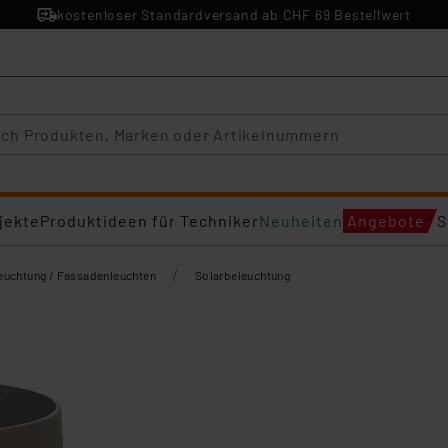
kostenloser Standardversand ab CHF 69 Bestellwert
jekte
Produktideen für Techniker
Neuheiten
Angebote
S
/
euchtung / Fassadenleuchten
Solarbeleuchtung