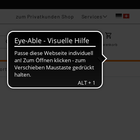
Services
zum Privatkunden Shop
Karriere
Mein ELV
Merkzettel
Warenkorb
ortiments-Deals