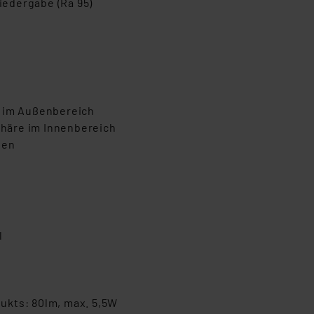
edergabe (Ra 95)
g im Außenbereich
häre im Innenbereich
ien
l
ukts: 80lm, max. 5,5W