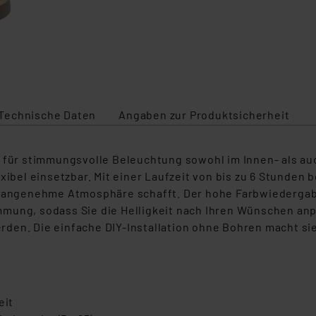
Technische Daten
Angaben zur Produktsicherheit
g für stimmungsvolle Beleuchtung sowohl im Innen- als a
xibel einsetzbar. Mit einer Laufzeit von bis zu 6 Stunden
e angenehme Atmosphäre schafft. Der hohe Farbwiedergabei
mung, sodass Sie die Helligkeit nach Ihren Wünschen anpa
den. Die einfache DIY-Installation ohne Bohren macht si
g
eit