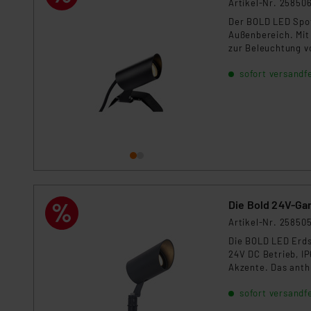
Artikel-Nr. 25850
Für die USA besteht kein A
Datenschutz nach EU-Standa
Der BOLD LED Spot
Außenbereich. Mit
Daten in Überwachungsprogr
zur Beleuchtung v
Unsere Kooperation mit dies
Aluminiumgehäuse 
Kommission sowie einer eige
sofort versandfe
ohne Erdspieß.
Daten, verbundenen Risiken
Impressum
|
Datenschutzer
Die Bold 24V-Gar
Artikel-Nr. 25850
Die BOLD LED Erdsp
24V DC Betrieb, I
Akzente. Das anth
die Dimmfunktion 
sofort versandfe