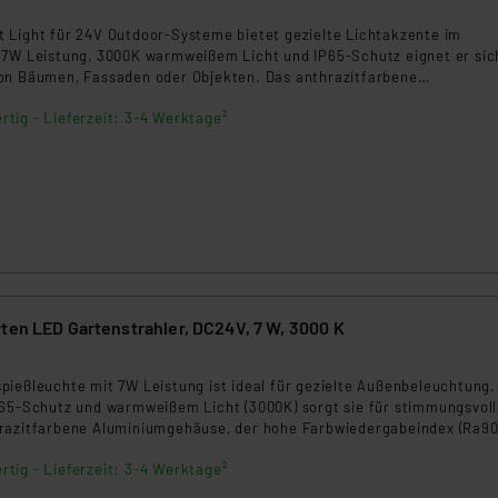
6
ngemessenheitsbeschluss der EU. Dies bedeutet, dass die USA al
rds eingestuft wird. So besteht etwa das Risiko, dass US-Beh
 Light für 24V Outdoor-Systeme bietet gezielte Lichtakzente im
 7W Leistung, 3000K warmweißem Licht und IP65-Schutz eignet er sich
ammen verarbeiten, ohne dass hiergegen Klagemöglichkeiten fü
on Bäumen, Fassaden oder Objekten. Das anthrazitfarbene
en Dienstleistern stützt sich auf die Standarddatenschutzklause
und das mitgelieferte Spannband ermöglichen eine flexible Montage 
nen Beurteilung der mit der Datenübermittlung, insbesondere der
rtig - Lieferzeit: 3-4 Werktage²
.“
klärung
ten LED Gartenstrahler, DC24V, 7 W, 3000 K
5
ießleuchte mit 7W Leistung ist ideal für gezielte Außenbeleuchtung.
P65-Schutz und warmweißem Licht (3000K) sorgt sie für stimmungsvol
razitfarbene Aluminiumgehäuse, der hohe Farbwiedergabeindex (Ra90
machen sie zur perfekten Wahl für Garten, Wege oder Fassaden.
rtig - Lieferzeit: 3-4 Werktage²