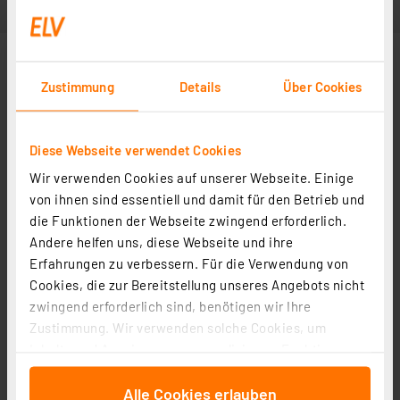
Zustimmung
Details
Über Cookies
Diese Webseite verwendet Cookies
Wir verwenden Cookies auf unserer Webseite. Einige
von ihnen sind essentiell und damit für den Betrieb und
die Funktionen der Webseite zwingend erforderlich.
Zubehör
Andere helfen uns, diese Webseite und ihre
Erfahrungen zu verbessern. Für die Verwendung von
Cookies, die zur Bereitstellung unseres Angebots nicht
Kabelverschraubung MBFO 20
zwingend erforderlich sind, benötigen wir Ihre
Artikel-Nr. 127569
Zustimmung. Wir verwenden solche Cookies, um
Inhalte und Anzeigen zu personalisieren, Funktionen
1
2
3
4
5
(5)
für soziale Medien anbieten zu können und die Zugriffe
Alle Cookies erlauben
0.54 CHF
auf unsere Website zu analysieren. Außerdem geben