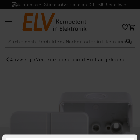
kostenloser Standardversand ab CHF 69 Bestellwert
Suche
Abzweig-/Verteilerdosen und Einbaugehäuse