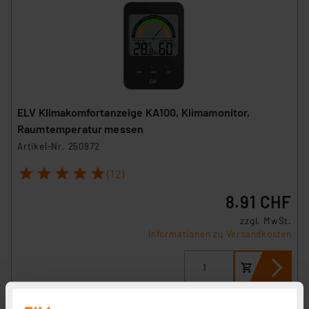
ELV Klimakomfortanzeige KA100, Klimamonitor,
Raumtemperatur messen
Artikel-Nr. 250972
1
2
3
4
5
(12)
8.91 CHF
zzgl. MwSt.
Informationen zu Versandkosten