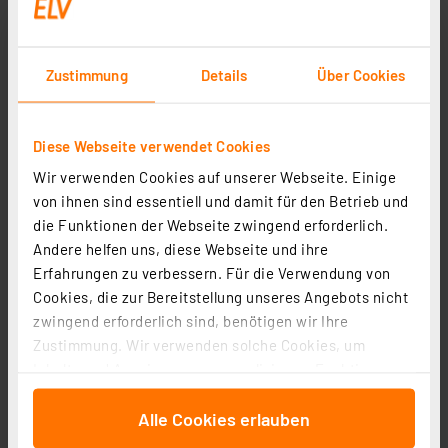
Zustimmung
Details
Über Cookies
Diese Webseite verwendet Cookies
Wir verwenden Cookies auf unserer Webseite. Einige
dnt Funk-Raumklimastation RoomLogg PRO, 868 MHz,
von ihnen sind essentiell und damit für den Betrieb und
inkl. 5 Zusatz-Thermo-Hygrosensoren und PC-Software
die Funktionen der Webseite zwingend erforderlich.
Artikel-Nr. 250953
Andere helfen uns, diese Webseite und ihre
1
2
3
4
5
(4)
Erfahrungen zu verbessern. Für die Verwendung von
Cookies, die zur Bereitstellung unseres Angebots nicht
134.32 CHF
zwingend erforderlich sind, benötigen wir Ihre
zzgl. MwSt.
Zustimmung. Wir verwenden solche Cookies, um
Informationen zu Versandkosten
Inhalte und Anzeigen zu personalisieren, Funktionen
für soziale Medien anbieten zu können und die Zugriffe
Alle Cookies erlauben
auf unsere Website zu analysieren. Außerdem geben
wir Informationen zu Ihrer Verwendung unserer Website