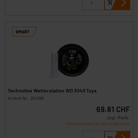
personenbezogene Daten in
Überwachungsprogrammen verarbeiten, ohne dass
hiergegen Klagemöglichkeiten für Europäer bestehen.
Unsere Kooperation mit diesen Dienstleistern stützt
sich auf die Standarddatenschutzklauseln der
Europäischen Kommission sowie einer eigenen
Beurteilung der mit der Datenübermittlung,
insbesondere der Art der übermittelten Daten,
verbundenen Risiken.“
Impressum
|
Datenschutzerklärung
Technoline Wetterstation WD 3040 Tuya
Artikel-Nr. 254196
69.81 CHF
zzgl. MwSt.
Informationen zu Versandkosten