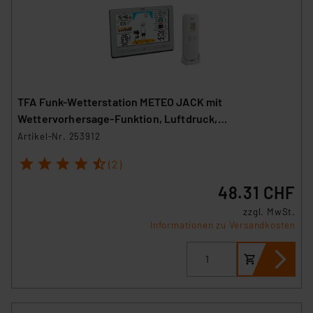
TFA Funk-Wetterstation METEO JACK mit
Wettervorhersage-Funktion, Luftdruck,
Funkuhr/Datum, 433 MHz
Artikel-Nr. 253912
1
2
3
4
5
(2)
48.31 CHF
zzgl. MwSt.
Informationen zu Versandkosten