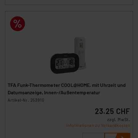
Die Rechtmäßigkeit der Speicherung, Abrufung und
Weiterverarbeitung dieser Daten zur Auswertung und
Analyse bis zum Zeitpunkt des Widerrufs bleibt hiervon
unberührt. Ihre Browser-Einstellungen können dazu
führen, dass die Einstellungen nicht längerfristig
gespeichert werden und dieses Banner erneut
angezeigt wird.
„Einige Drittanbieter verarbeiten personenbezogene
Daten in den USA. Ihre Einwilligung zur Einbindung von
Cookies dieser Drittanbieter umfasst daher ggf. auch
die Verarbeitung Ihrer Daten in den USA gemäß Art. 49
TFA Funk-Thermometer COOL@HOME, mit Uhrzeit und
(1) lit. a DSGVO. Nähere Infos zu diesen Drittanbietern
Datumsanzeige, Innen-/Außentemperatur
und zu der jeweiligen Datenübermittlung erhalten Sie in
Artikel-Nr. 253910
der Datenschutzerklärung. Für die USA besteht kein
23.25 CHF
Angemessenheitsbeschluss der EU. Dies bedeutet,
dass die USA als Land mit unzureichendem
zzgl. MwSt.
Informationen zu Versandkosten
Datenschutz nach EU-Standards eingestuft wird. So
besteht etwa das Risiko, dass US-Behörden