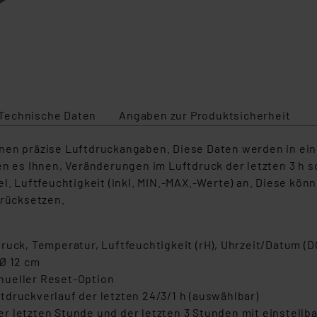
Technische Daten
Angaben zur Produktsicherheit
n präzise Luftdruckangaben. Diese Daten werden in einer d
en es Ihnen, Veränderungen im Luftdruck der letzten 3 h 
el. Luftfeuchtigkeit (inkl. MIN.-MAX.-Werte) an. Diese kö
urücksetzen.
ruck, Temperatur, Luftfeuchtigkeit (rH), Uhrzeit/Datum (
 Ø 12 cm
nueller Reset-Option
druckverlauf der letzten 24/3/1 h (auswählbar)
r letzten Stunde und der letzten 3 Stunden mit einstell