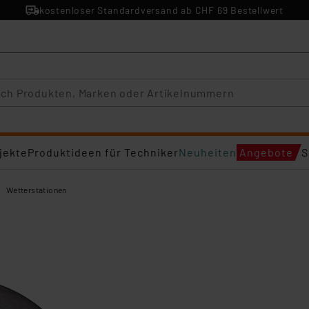
kostenloser Standardversand ab CHF 69 Bestellwert
jekte
Produktideen für Techniker
Neuheiten
Angebote
S
Wetterstationen