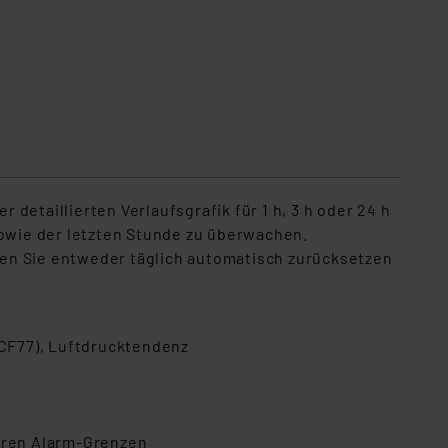
etaillierten Verlaufsgrafik für 1 h, 3 h oder 24 h
sowie der letzten Stunde zu überwachen.
nnen Sie entweder täglich automatisch zurücksetzen
DCF77), Luftdrucktendenz
baren Alarm-Grenzen