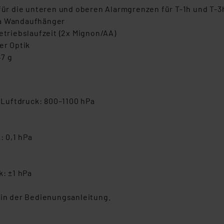
für die unteren und oberen Alarmgrenzen für T-1h und T-3h
ia Wandaufhänger
etriebslaufzeit (2x Mignon/AA)
er Optik
47 g
, Luftdruck: 800–1100 hPa
: 0,1 hPa
k: ±1 hPa
 in der Bedienungsanleitung.