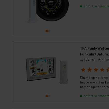
machen sie zur pe
sofort versandfe
TFA Funk-Wetter
Funkuhr/Datum,
Artikel-Nr. 253912
1
2
3
4
5
Ein morgendlicher
heute erwarten ka
namensgebende WE
zwischen mehreren
sofort versandfe
Handlungsempfehlu