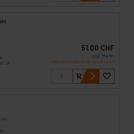
s Land mit unzureichendem
örden personenbezogene
r Europäer bestehen.
ahr
ln der Europäischen
 Art der übermittelten
51.00 CHF
zzgl. MwSt.
en
Informationen zu Versandkosten
rt in
erter
gn