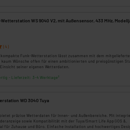
ngemessenheitsbeschluss der EU. Dies bedeutet, dass die USA al
rds eingestuft wird. So besteht etwa das Risiko, dass US-Beh
ammen verarbeiten, ohne dass hiergegen Klagemöglichkeiten fü
-Wetterstation WS 9040 V2, mit Außensensor, 433 MHz, Modellj
en Dienstleistern stützt sich auf die Standarddatenschutzklause
nen Beurteilung der mit der Datenübermittlung, insbesondere der
.“
(4)
klärung
nd kompakte Funk-Wetterstation lässt zusammen mit dem mitgeliefert
kaum Wünsche offen für einen ambitionierten und preisgünstigen Sta
 Einsicht seiner eigenen Wetterdaten.
rtig - Lieferzeit: 3-4 Werktage²
erstation WD 3040 Tuya
bietet präzise Wetterdaten für Innen- und Außenbereiche. Mit integri
deranzeige sowie Kompatibilität mit der Tuya/Smart Life App (iOS &,
deal für Zuhause und Büro. Einfache Installation und hochwertiges Desi