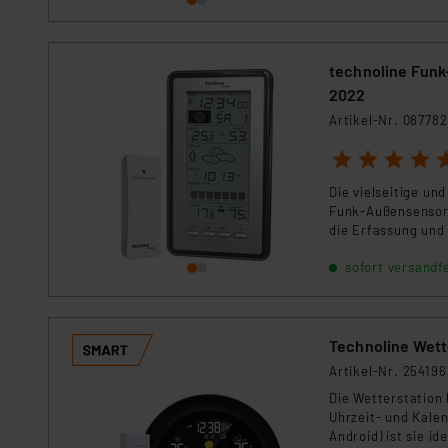
Für die USA besteht kein A
Datenschutz nach EU-Standa
Daten in Überwachungsprogr
technoline Funk
Unsere Kooperation mit dies
2022
Kommission sowie einer eige
Artikel-Nr. 087782
Daten, verbundenen Risiken
1
2
3
4
5
Impressum
|
Datenschutzer
Die vielseitige u
Funk-Außensensor 
die Erfassung und
sofort versandfe
Technoline Wett
Artikel-Nr. 254196
Die Wetterstation 
Uhrzeit- und Kalen
Android) ist sie i