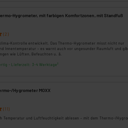
ammen verarbeiten, ohne dass hiergegen Klagemöglichkeiten fü
en Dienstleistern stützt sich auf die Standarddatenschutzklause
ermo-Hygrometer, mit farbigen Komfortzonen, mit Standfuß
nen Beurteilung der mit der Datenübermittlung, insbesondere der
.“
(2)
klärung
klima-Kontrolle entwickelt. Das Thermo-Hygrometer misst nicht nur
und Innentemperatur – es warnt auch vor ungesunder Raumluft und gib
gen wie Lüften, Befeuchten u. ä.
rtig - Lieferzeit: 3-4 Werktage²
Thermo-/Hygrometer MOXX
(11)
ch Temperatur und Luftfeuchtigkeit ablesen – mit dem Thermo-/Hygr