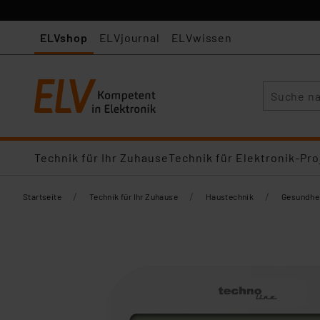
ELVshop
ELVjournal
ELVwissen
Suche
Technik für Ihr Zuhause
Technik für Elektronik-Pro
/
/
/
Startseite
Technik für Ihr Zuhause
Haustechnik
Gesundhei