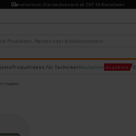
kostenloser Standardversand ab CHF 69 Bestellwert
jekte
Produktideen für Techniker
Neuheiten
Angebote
S
t / Hygiene