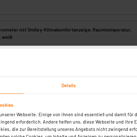
rometer mit Smiley-Klimakomfortanzeige, Raumtemperatur,
, weiß
tur und Raumluftfeuchte (rH) zeigt Ihnen ein Smiley-Symbol an, ob 
a herrscht. Dank dieser digitalen Klimakomfortanzeige können Sie s
eren, z. B. durch Lüften und so ein ungesundes Raumklima vermeiden.
liertes Absenken von Zimmertemperaturen für das Einsparen von
rtig - Lieferzeit: 3-4 Werktage²
Details
ookies
nserer Webseite. Einige von ihnen sind essentiell und damit für d
ngend erforderlich. Andere helfen uns, diese Webseite und ihre 
rtanzeige KA100, Klimamonitor, Raumtemperatur messen
ies, die zur Bereitstellung unseres Angebots nicht zwingend erfo
2
den solche Cookies, um Inhalte und Anzeigen zu personalisieren,