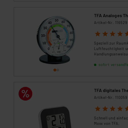
Daten in Überwachungsprogr
Unsere Kooperation mit dies
TFA Analoges Th
Kommission sowie einer eige
Daten, verbundenen Risiken
Artikel-Nr. 116529
1
2
3
4
5
Impressum
|
Datenschutzer
Speziell zur Raum
Luftfeuchtigkeit 
Handlungsanweisun
sofort versandfe
TFA digitales 
Artikel-Nr. 110059
1
2
3
4
5
Schnell und einfa
Moxx von TFA.