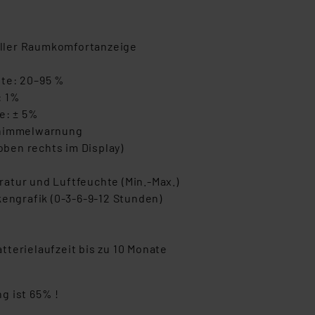
ueller Raumkomfortanzeige
hte: 20–95 %
: 1%
e: ± 5%
Schimmelwarnung
ben rechts im Display)
atur und Luftfeuchte (Min.-Max.)
kengrafik (0-3-6-9-12 Stunden)
terielaufzeit bis zu 10 Monate
g ist 65% !