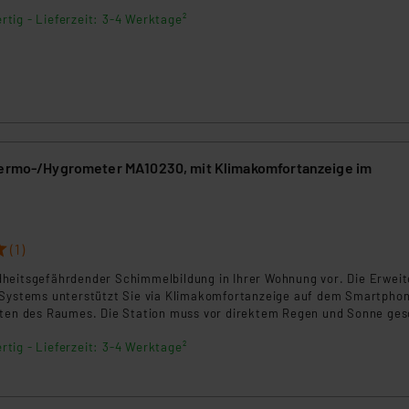
rtig - Lieferzeit: 3-4 Werktage²
hermo-/Hygrometer MA10230, mit Klimakomfortanzeige im
(1)
heitsgefährdender Schimmelbildung in Ihrer Wohnung vor. Die Erwei
-Systems unterstützt Sie via Klimakomfortanzeige auf dem Smartpho
ften des Raumes. Die Station muss vor direktem Regen und Sonne ges
rtig - Lieferzeit: 3-4 Werktage²