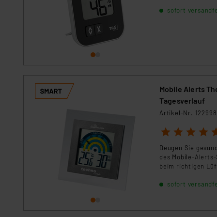
sofort versandfe
Mobile Alerts T
Tagesverlauf
Artikel-Nr. 122998
1
2
3
4
5
Beugen Sie gesund
des Mobile-Alerts
beim richtigen Lü
platziert werden.
sofort versandfe