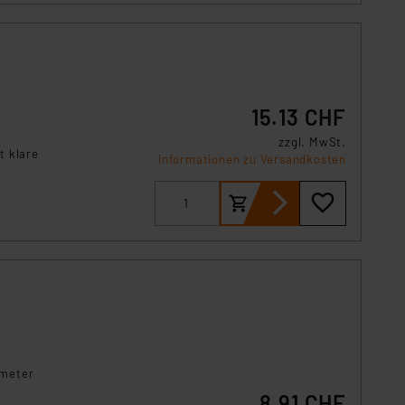
r Europäer bestehen.
ln der Europäischen
 Art der übermittelten
15.13 CHF
zzgl. MwSt.
t klare
Informationen zu Versandkosten
ometer
8.91 CHF