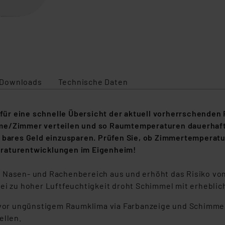
Downloads
Technische Daten
ür eine schnelle Übersicht der aktuell vorherrschenden
ume/Zimmer verteilen und so Raumtemperaturen dauerha
it bares Geld einzusparen. Prüfen Sie, ob Zimmertemper
eraturentwicklungen im Eigenheim!
 Nasen- und Rachenbereich aus und erhöht das Risiko von
Bei zu hoher Luftfeuchtigkeit droht Schimmel mit erhebli
or ungünstigem Raumklima via Farbanzeige und Schimme
ellen.