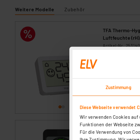
Weitere Modelle
Zubehör
TFA Thermo-Hyg
Luftfeuchte (rH)
Artikel-Nr. 253140
Neben Raumtempera
gesundes Raumklim
und einfach reagi
durch ein kontrol
sofort versandfe
Heizenergie.
Zustimmung
Diese Webseite verwendet C
Wir verwenden Cookies auf u
Funktionen der Webseite zwi
ELV Klimakomfo
Für die Verwendung von Cook
Artikel-Nr. 25097
Ihre Zustimmung. Wir verwen