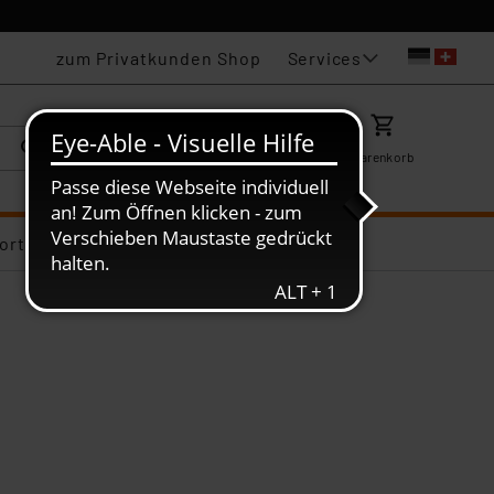
Services
zum Privatkunden Shop
Karriere
Mein ELV
Merkzettel
Warenkorb
ortiments-Deals