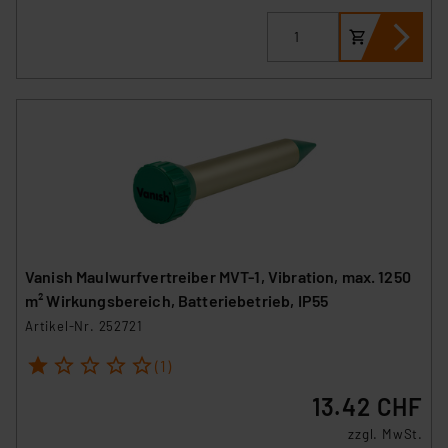
Die Rechtmäßigkeit der Speicherung, Abrufung und
Weiterverarbeitung dieser Daten zur Auswertung und
Analyse bis zum Zeitpunkt des Widerrufs bleibt hiervon
unberührt. Ihre Browser-Einstellungen können dazu
führen, dass die Einstellungen nicht längerfristig
gespeichert werden und dieses Banner erneut
angezeigt wird.
„Einige Drittanbieter verarbeiten personenbezogene
Daten in den USA. Ihre Einwilligung zur Einbindung von
Cookies dieser Drittanbieter umfasst daher ggf. auch
die Verarbeitung Ihrer Daten in den USA gemäß Art. 49
Vanish Maulwurfvertreiber MVT-1, Vibration, max. 1250
(1) lit. a DSGVO. Nähere Infos zu diesen Drittanbietern
m² Wirkungsbereich, Batteriebetrieb, IP55
und zu der jeweiligen Datenübermittlung erhalten Sie in
Artikel-Nr. 252721
der Datenschutzerklärung. Für die USA besteht kein
1
2
3
4
5
Angemessenheitsbeschluss der EU. Dies bedeutet,
(1)
dass die USA als Land mit unzureichendem
13.42 CHF
Datenschutz nach EU-Standards eingestuft wird. So
zzgl. MwSt.
besteht etwa das Risiko, dass US-Behörden