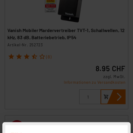
Vanish Mobiler Mardervertreiber TVT-1, Schallwellen, 12
kHz, 83 dB, Batteriebetrieb, IP54
Artikel-Nr. 252723
1
2
3
4
5
(8)
8.95 CHF
zzgl. MwSt.
Informationen zu Versandkosten