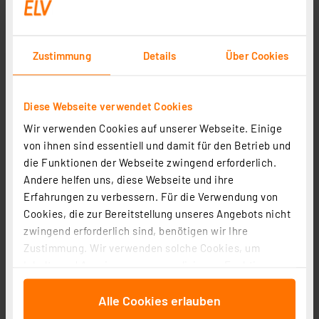
Zustimmung
Details
Über Cookies
Diese Webseite verwendet Cookies
Wir verwenden Cookies auf unserer Webseite. Einige
Vanish Solar-Maulwurfvertreiber MVT-2, Schallimpuls,
von ihnen sind essentiell und damit für den Betrieb und
max. 700 m² Wirkungsbereich, Solarbetrieb, IP65
die Funktionen der Webseite zwingend erforderlich.
Artikel-Nr. 252722
Andere helfen uns, diese Webseite und ihre
1
2
3
4
5
(5)
Erfahrungen zu verbessern. Für die Verwendung von
Cookies, die zur Bereitstellung unseres Angebots nicht
7.16 CHF
zwingend erforderlich sind, benötigen wir Ihre
zzgl. MwSt.
Zustimmung. Wir verwenden solche Cookies, um
Informationen zu Versandkosten
Inhalte und Anzeigen zu personalisieren, Funktionen
für soziale Medien anbieten zu können und die Zugriffe
Alle Cookies erlauben
auf unsere Website zu analysieren. Außerdem geben
wir Informationen zu Ihrer Verwendung unserer Website