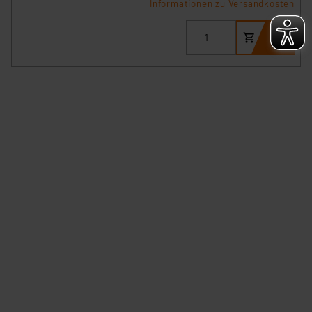
Informationen zu Versandkosten
personenbezogene Daten in
Überwachungsprogrammen verarbeiten, ohne dass
hiergegen Klagemöglichkeiten für Europäer bestehen.
Unsere Kooperation mit diesen Dienstleistern stützt
sich auf die Standarddatenschutzklauseln der
Europäischen Kommission sowie einer eigenen
Beurteilung der mit der Datenübermittlung,
insbesondere der Art der übermittelten Daten,
verbundenen Risiken.“
Impressum
|
Datenschutzerklärung