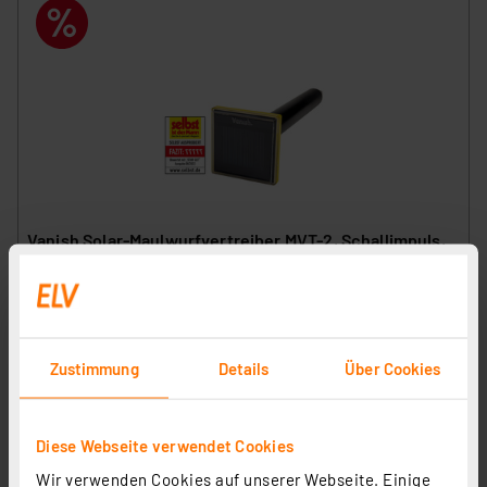
Vanish Solar-Maulwurfvertreiber MVT-2, Schallimpuls,
max. 700 m² Wirkungsbereich, Solarbetrieb, IP65
Artikel-Nr. 252722
1
2
3
4
5
(5)
Zustimmung
Details
Über Cookies
7.16 CHF
zzgl. MwSt.
Informationen zu Versandkosten
Diese Webseite verwendet Cookies
Wir verwenden Cookies auf unserer Webseite. Einige