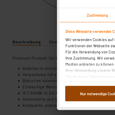
Zustimmung
Diese Webseite verwendet C
Wir verwenden Cookies auf u
Beschreibung
Bewertung
Lieferumfang
Funktionen der Webseite zwi
Für die Verwendung von Cook
Premium-Produkt für eine Vielzahl von elektronisc
Ihre Zustimmung. Wir verwen
Medien anbieten zu können u
Arbeitet in einem breiten Temperaturspektru
Ihrer Verwendung unserer We
Verpackung mit erhöhtem Berührungsschutz f
führen diese Informationen 
Batterien können nur mithilfe einer Schere 
im Rahmen Ihrer Nutzung der
Eindeutige Warnung Batterien von Kindern fe
dem Speichern und Abrufen 
IEC 60086-4/ Ed.5 konforme Verpackung und 
Nur notwendige Coo
Weiterverarbeitung für die 
Garantierte und bewährte VARTA Qualität
Abs.1a DSG-VO) zu. Eine deta
Kompakte, platzsparende Verpackung
Button „Ablehnen oder Einst
ganz oder teilweise zustimm