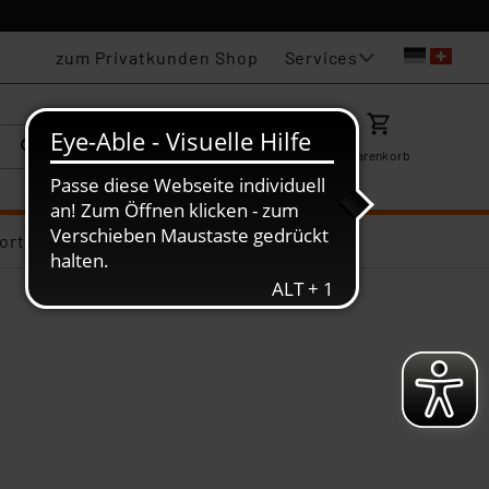
Services
zum Privatkunden Shop
Karriere
Mein ELV
Merkzettel
Warenkorb
ortiments-Deals