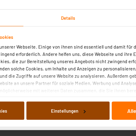
Details
ookies
nserer Webseite. Einige von ihnen sind essentiell und damit für d
Downloads
Technische Daten
Angaben zur Produkt
ngend erforderlich. Andere helfen uns, diese Webseite und ihre 
ies, die zur Bereitstellung unseres Angebots nicht zwingend erfo
hen Kleingeräten. Zuverlässige Energiequelle mit einer g
den solche Cookies, um Inhalte und Anzeigen zu personalisieren,
nd die Zugriffe auf unsere Website zu analysieren. Außerdem ge
m
bsite an unsere Partner für soziale Medien, Werbung und Analyse
ür maximale Sicherheit
möglicherweise mit weiteren Daten zusammen, die Sie ihnen berei
entnommen werden
 Dienste gesammelt haben. Indem Sie auf „Alle akzeptieren“ kli
rnzuhalten
von Informationen auf Ihrem gerät (§25 Abs.1 TTDSG) sowie der 
Kennzeichnung
All
kies
Einstellungen
nachfolgend dargestellten bzw. die von Ihnen ausgewählten Verar
illierte Auflistung der einzelnen Cookies nach Zweck und Anbieter
ellungen“ abrufbar. Sie können die Verwendung nicht notwendiger
en. Ihre erteilte Zustimmung können Sie jederzeit unter dem Link