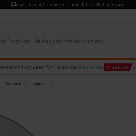
kostenloser Standardversand ab CHF 69 Bestellwert
jekte
Produktideen für Techniker
Neuheiten
Angebote
S
/
/
Batterien
Knopfzellen