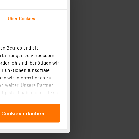
Über Cookies
en Betrieb und die
sicherheit
Erfahrungen zu verbessern.
rderlich sind, benötigen wir
arantierten hohen Leistung.
 Funktionen für soziale
ben wir Informationen zu
n weiter. Unsere Partner
tgestellt haben oder die sie
cken, stimmen Sie sowohl
anschließenden
e Cookies erlauben
beitungszwecke (Art. 6
 ist durch Klick auf den
 Cookies ablehnen oder ihr
 „Cookie Einstellungen“