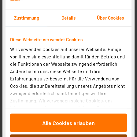
Wago 10er-Pack Compact 773-173
Verbindungsklemmen, 3pol.
Artikel-Nr. 117156
Zustimmung
Details
Über Cookies
1
2
3
4
5
(1)
Diese Webseite verwendet Cookies
4.03 CHF
Wir verwenden Cookies auf unserer Webseite. Einige
zzgl. MwSt.
Informationen zu Versandkosten
von ihnen sind essentiell und damit für den Betrieb und
die Funktionen der Webseite zwingend erforderlich.
Andere helfen uns, diese Webseite und ihre
Erfahrungen zu verbessern. Für die Verwendung von
Cookies, die zur Bereitstellung unseres Angebots nicht
zwingend erforderlich sind, benötigen wir Ihre
Zustimmung. Wir verwenden solche Cookies, um
Inhalte und Anzeigen zu personalisieren, Funktionen
für soziale Medien anbieten zu können und die Zugriffe
Alle Cookies erlauben
auf unsere Website zu analysieren. Außerdem geben
wir Informationen zu Ihrer Verwendung unserer Website