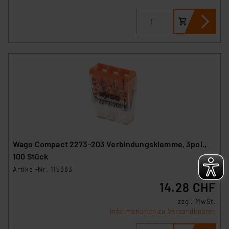
Überwachungsprogrammen verarbeiten, ohne dass
hiergegen Klagemöglichkeiten für Europäer bestehen.
Unsere Kooperation mit diesen Dienstleistern stützt
sich auf die Standarddatenschutzklauseln der
Europäischen Kommission sowie einer eigenen
Beurteilung der mit der Datenübermittlung,
insbesondere der Art der übermittelten Daten,
verbundenen Risiken.“
Impressum
|
Datenschutzerklärung
Wago Compact 2273-203 Verbindungsklemme, 3pol.,
100 Stück
Artikel-Nr. 115383
14.28 CHF
zzgl. MwSt.
Informationen zu Versandkosten