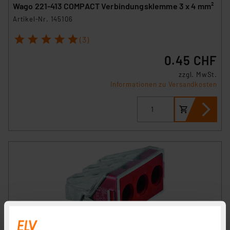
Wago 221-413 COMPACT Verbindungsklemme 3 x 4 mm²
Artikel-Nr. 145106
1
2
3
4
5
(3)
0.45 CHF
zzgl. MwSt.
Informationen zu Versandkosten