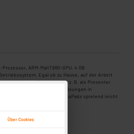
Rückansicht
e-Prozessor, ARM-MaliT860-GPU, 4 GB
etriebssystem. Egal ob zu Hause, auf der Arbeit
s Infotainment-Station (auch z. B. als Presenter
ber auch als Digital-Signage-Lösungen in
ESA-Vorrüstung werden die MegaPads spielend leicht
Hintergrundbeleuchtung
Über Cookies
z)