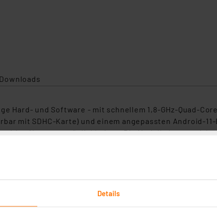
Downloads
ige Hard- und Software - mit schnellem 1,8-GHz-Quad-Cor
rbar mit SDHC-Karte) und einem angepassten Android-11-B
seitige Nutzungsmöglichkeiten. Die Modelle lassen sich al
ls Statusmonitor im intelligenten Eigenheim nutzen oder a
gweiser auf Messen, als Infoboard in der Firma) - dank V
apazitivem 61,0 cm-Multitouch-IPS-Display (24") mit LED-
Details
uflösung: 1920 x 1080 Pixel (1080p)
AN-Kabel und drahtlos via WLAN 802.11 a/b/g/n (2,4/5 GH