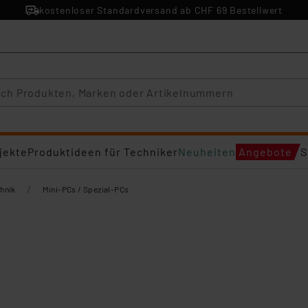
kostenloser Standardversand ab CHF 69 Bestellwert
jekte
Produktideen für Techniker
Neuheiten
Angebote
S
/
hnik
Mini-PCs / Spezial-PCs