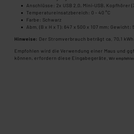
„Einige Drittanbieter verar
Anschlüsse: 2x USB 2.0, Mini-USB, Kopfhörer (3
dieser Drittanbieter umfasst
Temperatureinsatzbereich: 0 - 40 °C
Nähere Infos zu diesen Drit
Farbe: Schwarz
Für die USA besteht kein A
Abm. (B x H x T): 647 x 500 x 107 mm; Gewicht: 
Datenschutz nach EU-Standa
Daten in Überwachungsprogr
Hinweise:
Der Stromverbrauch beträgt ca. 70,1 kWh/
Unsere Kooperation mit dies
Empfohlen wird die Verwendung einer Maus und ggfs.
Kommission sowie einer eige
können, erfordern diese Eingabegeräte.
Daten, verbundenen Risiken
Wir empfehlen
Impressum
|
Datenschutzer