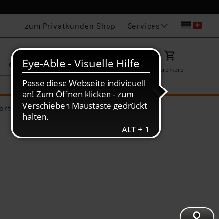
Services
zum Privatkunden Shop
Karriere
Mein ELV
Merkzettel
Warenkorb
ortiments-Deals