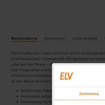
Beschreibung
Bewertung
Lieferumfang
Das Großformat-Tablet besticht durch leistungsfäh
Arbeitsspeicher, internem 64-GB-Speicher (erweite
oder auf der Messe - die MegaPads ermöglichen viel
von Fotografien nutzbar) für zu Hause oder z. B. a
öffentlichen Gebäuden einsetzen (z. B. auch als We
an der Wand montiert.
Großformat-Tablet mit blickwinkelstabilem, k
Zustimmung
Gestochen scharfe Darstellung durch Full-HD-A
Einbindung ins Heimnetz: drahtgebunden via L