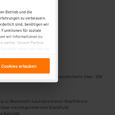
en Betrieb und die
Erfahrungen zu verbessern.
rderlich sind, benötigen wir
 Funktionen für soziale
ben wir Informationen zu
n weiter. Unsere Partner
tgestellt haben oder die sie
cken, stimmen Sie sowohl
anschließenden
rofon
e Cookies erlauben
beitungszwecke (Art. 6
 DDR3 RAM
 ist durch Klick auf den
 optional einsetzbare SDHC-Speicherkarte (max. 256
 Cookies ablehnen oder ihr
 „Cookie Einstellungen“
tung dieser Daten zur
ser-Einstellungen können
ming zu Bluetooth-Lautsprechern/-Kopfhörern
 erneut angezeigt wird.
lbar via mitgeliefertem Standfuß)
m Betrieb)