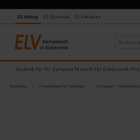
ELVshop
ELVjournal
ELVwissen
Suche
Technik für Ihr Zuhause
Technik für Elektronik-Pro
/
/
Startseite
Produktideen für Techniker
Computer- / Netzwerktec