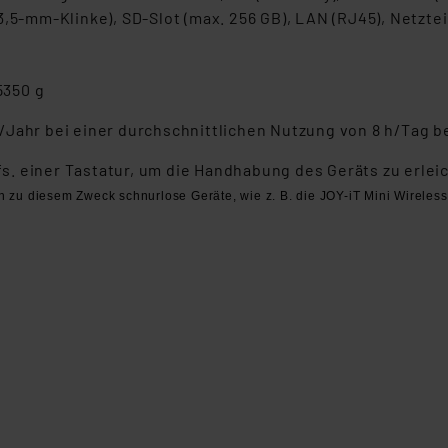
beiten personenbezogene Daten in den USA. Ihre Einwilligung zur 
,5-mm-Klinke), SD-Slot (max. 256 GB), LAN (RJ45), Netzteil
 daher ggf. auch die Verarbeitung Ihrer Daten in den USA gemäß Art
tanbietern und zu der jeweiligen Datenübermittlung erhalten Sie i
ngemessenheitsbeschluss der EU. Dies bedeutet, dass die USA al
5350 g
rds eingestuft wird. So besteht etwa das Risiko, dass US-Beh
ammen verarbeiten, ohne dass hiergegen Klagemöglichkeiten fü
Jahr bei einer durchschnittlichen Nutzung von 8 h/Tag b
en Dienstleistern stützt sich auf die Standarddatenschutzklause
 einer Tastatur, um die Handhabung des Geräts zu erleicht
nen Beurteilung der mit der Datenübermittlung, insbesondere der
.“
 zu diesem Zweck schnurlose Geräte, wie z. B. die JOY-iT Mini Wireless
klärung