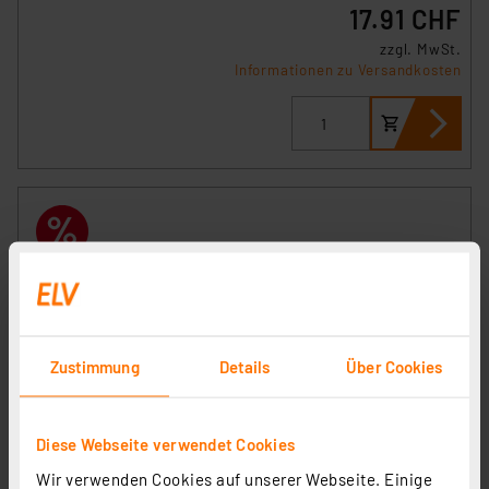
17.91 CHF
zzgl. MwSt.
Informationen zu Versandkosten
Zustimmung
Details
Über Cookies
Diese Webseite verwendet Cookies
Deltaco 2-fach USB-C-Schnell-Ladegerät USBC-
GAN03, 100 W mit Power Delivery
Wir verwenden Cookies auf unserer Webseite. Einige