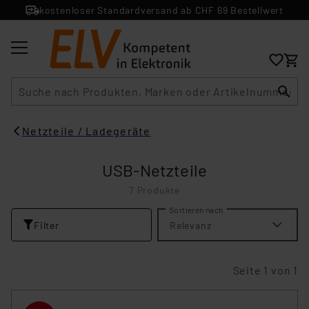
kostenloser Standardversand ab CHF 69 Bestellwert
Suche
Netzteile / Ladegeräte
USB-Netzteile
7 Produkte
Sortieren nach
Filter
Relevanz
Seite 1 von 1