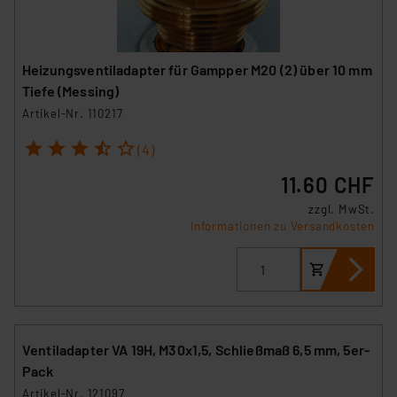
Heizungsventiladapter für Gampper M20 (2) über 10 mm
Tiefe (Messing)
Artikel-Nr. 110217
1
2
3
4
5
(4)
11.60 CHF
zzgl. MwSt.
Informationen zu Versandkosten
Ventiladapter VA 19H, M30x1,5, Schließmaß 6,5 mm, 5er-
Pack
Artikel-Nr. 121097