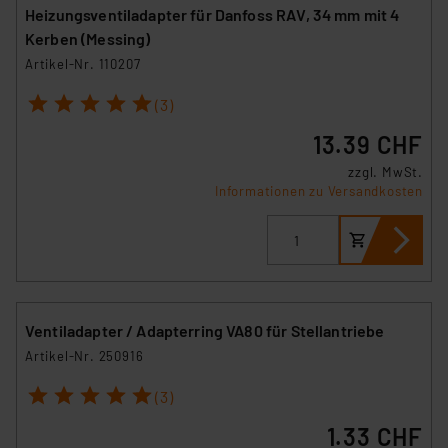
Heizungsventiladapter für Danfoss RAV, 34 mm mit 4
Kerben (Messing)
Artikel-Nr. 110207
1
2
3
4
5
(3)
13.39 CHF
zzgl. MwSt.
Informationen zu Versandkosten
Ventiladapter / Adapterring VA80 für Stellantriebe
Artikel-Nr. 250916
1
2
3
4
5
(3)
1.33 CHF