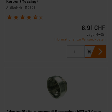
Kerben (Messing)
Artikel-Nr. 110206
1
2
3
4
5
(6)
8.91 CHF
zzgl. MwSt.
Informationen zu Versandkosten
Adapter für Heizungsventil Rossweiner M33 x 2,0 mm