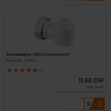
führen, dass die Einstellungen nicht längerfristig
gespeichert werden und dieses Banner erneut
angezeigt wird.
„Einige Drittanbieter verarbeiten personenbezogene
Daten in den USA. Ihre Einwilligung zur Einbindung von
Cookies dieser Drittanbieter umfasst daher ggf. auch
die Verarbeitung Ihrer Daten in den USA gemäß Art. 49
(1) lit. a DSGVO. Nähere Infos zu diesen Drittanbietern
Winkeladapter M30x1,5 (Kunststoff)
und zu der jeweiligen Datenübermittlung erhalten Sie in
Artikel-Nr. 122846
der Datenschutzerklärung. Für die USA besteht kein
1
2
3
4
5
Angemessenheitsbeschluss der EU. Dies bedeutet,
(8)
dass die USA als Land mit unzureichendem
11.60 CHF
Datenschutz nach EU-Standards eingestuft wird. So
besteht etwa das Risiko, dass US-Behörden
zzgl. MwSt.
Informationen zu Versandkosten
personenbezogene Daten in
Überwachungsprogrammen verarbeiten, ohne dass
hiergegen Klagemöglichkeiten für Europäer bestehen.