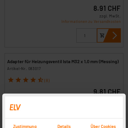
8.91 CHF
zzgl. MwSt.
Informationen zu Versandkosten
Adapter für Heizungsventil Ista M32 x 1,0 mm (Messing)
Artikel-Nr. 083017
1
2
3
4
5
(8)
9.81 CHF
zzgl. MwSt.
Informationen zu Versandkosten
Zustimmung
Details
Über Cookies