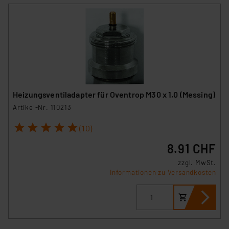
Heizungsventiladapter für Oventrop M30 x 1,0 (Messing)
Artikel-Nr. 110213
1
2
3
4
5
(10)
8.91 CHF
zzgl. MwSt.
Informationen zu Versandkosten