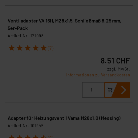
Ventiladapter VA 16H, M28x1,5, Schließmaß 8,25 mm,
5er-Pack
Artikel-Nr. 121098
1
2
3
4
5
(7)
8.51 CHF
zzgl. MwSt.
Informationen zu Versandkosten
Adapter für Heizungsventil Vama M28x1,0 (Messing)
Artikel-Nr. 101945
1
2
3
4
5
(5)