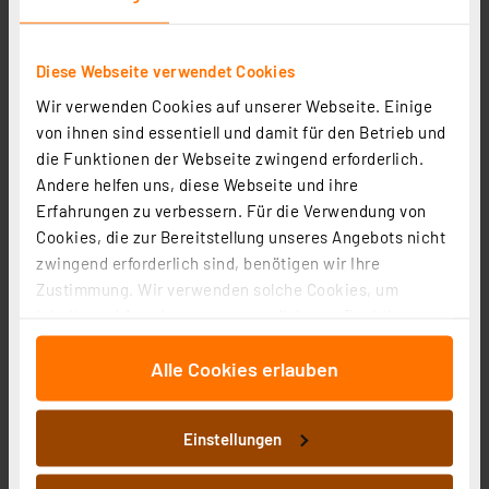
Diese Webseite verwendet Cookies
Wir verwenden Cookies auf unserer Webseite. Einige
von ihnen sind essentiell und damit für den Betrieb und
die Funktionen der Webseite zwingend erforderlich.
Andere helfen uns, diese Webseite und ihre
Erfahrungen zu verbessern. Für die Verwendung von
Heizungsventiladapter für Giacomini 22,6 mm (Messing)
Cookies, die zur Bereitstellung unseres Angebots nicht
Artikel-Nr. 110212
zwingend erforderlich sind, benötigen wir Ihre
Zustimmung. Wir verwenden solche Cookies, um
1
2
3
4
5
(1)
Inhalte und Anzeigen zu personalisieren, Funktionen
13.39 CHF
für soziale Medien anbieten zu können und die Zugriffe
Alle Cookies erlauben
auf unsere Website zu analysieren. Außerdem geben
zzgl. MwSt.
wir Informationen zu Ihrer Verwendung unserer Website
Informationen zu Versandkosten
an unsere Partner für soziale Medien, Werbung und
Einstellungen
Analysen weiter. Unsere Partner führen diese
Informationen möglicherweise mit weiteren Daten