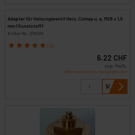
Unsere Kooperation mit diesen Dienstleistern stützt
sich auf die Standarddatenschutzklauseln der
Europäischen Kommission sowie einer eigenen
Adapter für Heizungsventil Herz, Comap u. a. M28 x 1,5
Beurteilung der mit der Datenübermittlung,
mm (Kunststoff)
insbesondere der Art der übermittelten Daten,
Artikel-Nr. 076030
verbundenen Risiken.“
1
2
3
4
5
(13)
Impressum
|
Datenschutzerklärung
6.22 CHF
zzgl. MwSt.
Informationen zu Versandkosten