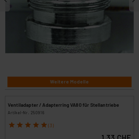
Weitere Modelle
Ventiladapter / Adapterring VA80 für Stellantriebe
Artikel-Nr. 250916
1
2
3
4
5
(3)
1.33 CHF