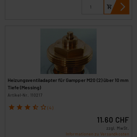
Heizungsventiladapter für Gampper M20 (2) über 10 mm
Tiefe (Messing)
Artikel-Nr. 110217
1
2
3
4
5
(4)
11.60 CHF
zzgl. MwSt.
Informationen zu Versandkosten