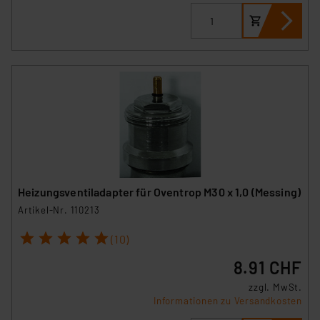
Heizungsventiladapter für Oventrop M30 x 1,0 (Messing)
Artikel-Nr. 110213
1
2
3
4
5
(10)
8.91 CHF
zzgl. MwSt.
Informationen zu Versandkosten