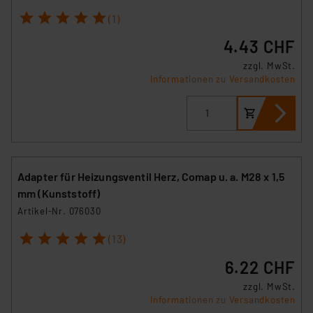
Beurteilung der mit der Datenübermittlung,
1
2
3
4
5
(1)
insbesondere der Art der übermittelten Daten,
verbundenen Risiken.“
4.43 CHF
zzgl. MwSt.
Impressum
|
Datenschutzerklärung
Informationen zu Versandkosten
Adapter für Heizungsventil Herz, Comap u. a. M28 x 1,5
mm (Kunststoff)
Artikel-Nr. 076030
1
2
3
4
5
(13)
6.22 CHF
zzgl. MwSt.
Informationen zu Versandkosten