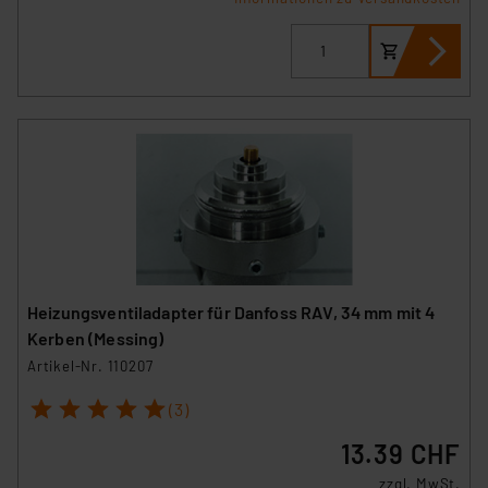
Heizungsventiladapter für Danfoss RAV, 34 mm mit 4
Kerben (Messing)
Artikel-Nr. 110207
1
2
3
4
5
(3)
13.39 CHF
zzgl. MwSt.