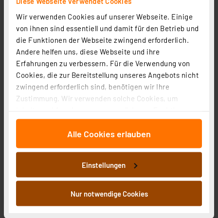
Diese Webseite verwendet Cookies
8.02 CHF
Wir verwenden Cookies auf unserer Webseite. Einige
zzgl. MwSt.
von ihnen sind essentiell und damit für den Betrieb und
Informationen zu Versandkosten
die Funktionen der Webseite zwingend erforderlich.
Andere helfen uns, diese Webseite und ihre
Erfahrungen zu verbessern. Für die Verwendung von
Cookies, die zur Bereitstellung unseres Angebots nicht
zwingend erforderlich sind, benötigen wir Ihre
Zustimmung. Wir verwenden solche Cookies, um
Ventiladapter VA 19H, M30x1,5, Schließmaß 6,5 mm, 5er-
Inhalte und Anzeigen zu personalisieren, Funktionen
Pack
für soziale Medien anbieten zu können und die Zugriffe
Artikel-Nr. 121097
Alle Cookies erlauben
auf unsere Website zu analysieren. Außerdem geben
1
2
3
4
5
(3)
wir Informationen zu Ihrer Verwendung unserer Website
an unsere Partner für soziale Medien, Werbung und
13.39 CHF
Einstellungen
Analysen weiter. Unsere Partner führen diese
zzgl. MwSt.
Informationen möglicherweise mit weiteren Daten
Informationen zu Versandkosten
zusammen, die Sie ihnen bereitgestellt haben oder die
Nur notwendige Cookies
sie im Rahmen Ihrer Nutzung der Dienste gesammelt
haben. Indem Sie auf „Alle akzeptieren“ klicken,