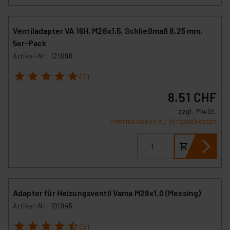
Ventiladapter VA 16H, M28x1,5, Schließmaß 8,25 mm,
5er-Pack
Artikel-Nr. 121098
1
2
3
4
5
(7)
8.51 CHF
zzgl. MwSt.
Informationen zu Versandkosten
Adapter für Heizungsventil Vama M28x1,0 (Messing)
Artikel-Nr. 101945
1
2
3
4
5
(5)