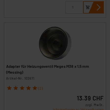
Adapter für Heizungsventil Meges M38 x 1,5 mm
(Messing)
Artikel-Nr. 102671
1
2
3
4
5
(2)
13.39 CHF
zzgl. MwSt.
Informationen zu Versandkosten