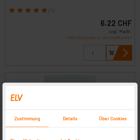
1
2
3
4
5
(7)
6.22 CHF
zzgl. MwSt.
Informationen zu Versandkosten
Zustimmung
Details
Über Cookies
Heizungsventiladapter für Markaryd M28 x 1,5 (Messing)
Artikel-Nr. 110215