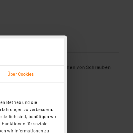
sicherheit
orgestütztes Lösen und Festziehen von Schrauben
Über Cookies
ine USB-Buchse geladen wird.
opftypen.
en Betrieb und die
Erfahrungen zu verbessern.
rderlich sind, benötigen wir
 Funktionen für soziale
ben wir Informationen zu