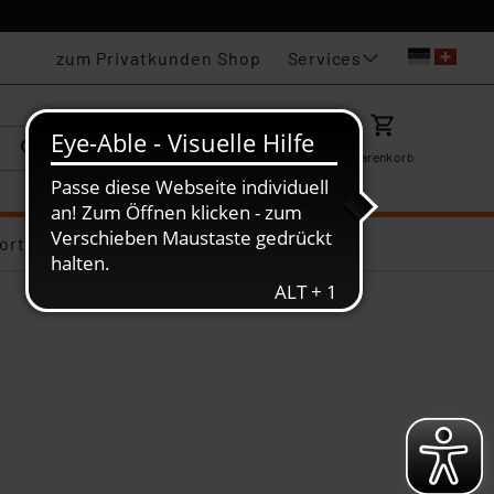
Services
zum Privatkunden Shop
Karriere
Mein ELV
Merkzettel
Warenkorb
ortiments-Deals