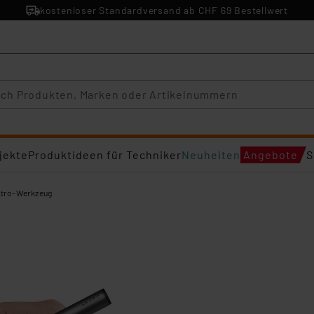
kostenloser Standardversand ab CHF 69 Bestellwert
jekte
Produktideen für Techniker
Neuheiten
Angebote
S
ktro-Werkzeug