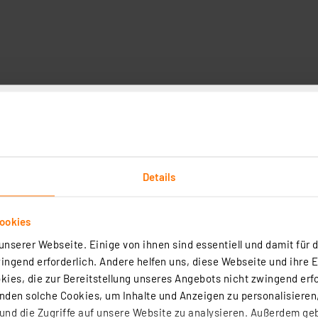
Downloads
Technische Daten
Angaben zur Produkt
ttbetrieb von Routinearbeiten, unterstützt ihn durch mot
Details
dbedientem Werkzeug eher schwer erreichbaren Stellen.
deraufladbaren Lithium-Ionen-Akku gespeist, der über e
ookies
rlaubt das Lösen und Festziehen nahezu aller Schraubenk
nserer Webseite. Einige von ihnen sind essentiell und damit für d
ngend erforderlich. Andere helfen uns, diese Webseite und ihre 
 Wechsel-Bithalter für H4-Bits (DNT000003)
ies, die zur Bereitstellung unseres Angebots nicht zwingend erfo
Li-Ion-Akku, 3,7 V/260 mAh
den solche Cookies, um Inhalte und Anzeigen zu personalisieren,
5 V/2 A), USB-Ladekabel im Lieferumfang
nd die Zugriffe auf unsere Website zu analysieren. Außerdem ge
Leerlaufdrehzahl 150 1/min