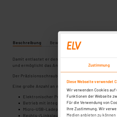
Beschreibung
Bewertung
Lieferumfang
Damit entlastet er den Techniker z. B. im Werksta
Zustimmung
und ermöglicht das Anziehen und Lösen an mit han
Der Präzisionsschraubendreher wird von einem wie
Diese Webseite verwendet C
Eine große Anzahl an mitgelieferten Schraubbits e
Wir verwenden Cookies auf u
Funktionen der Webseite zwi
Elektronischer Präzisionsschraubendreher mit
Für die Verwendung von Cook
Betrieb mit integriertem, wiederaufladbarem 
Ihre Zustimmung. Wir verwen
Micro-USB-Ladeport, Ladezeit ca. 45 min (bei 
Medien anbieten zu können u
Rechts-/Linkslauf, Drehmoment max. 0,35 Nm, 