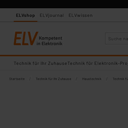
ELVshop
ELVjournal
ELVwissen
Suche
Technik für Ihr Zuhause
Technik für Elektronik-Pro
/
/
/
Startseite
Technik für Ihr Zuhause
Haustechnik
Technik f