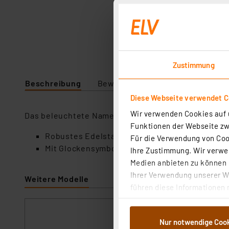
Zustimmung
Beschreibung
Bewertung
Lieferumfang
Diese Webseite verwendet C
Wir verwenden Cookies auf u
Das beleuchtete Namensschild ist mit einem durchs
Funktionen der Webseite zwi
Robustes Edelstahlschild, V4A, gebürstet
Für die Verwendung von Cook
Mit Glockensymbol, durch das Material gravier
Ihre Zustimmung. Wir verwen
Medien anbieten zu können u
Ihrer Verwendung unserer We
Weitere Modelle
führen diese Informationen 
im Rahmen Ihrer Nutzung der
dem Speichern und Abrufen 
DoorBird Klingel
Nur notwendige Coo
Weiterverarbeitung für die 
beschichtet in 