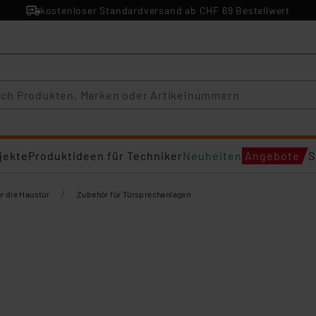
kostenloser Standardversand ab CHF 69 Bestellwert
jekte
Produktideen für Techniker
Neuheiten
Angebote
S
/
ür die Haustür
Zubehör für Türsprechanlagen