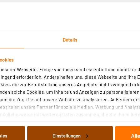
Details
Technische Daten
Angaben zur Produktsicherheit
ookies
nserer Webseite. Einige von ihnen sind essentiell und damit für d
cheinenden Glockensymbol graviert, das auch bei Dunkelh
ngend erforderlich. Andere helfen uns, diese Webseite und ihre 
ies, die zur Bereitstellung unseres Angebots nicht zwingend erfo
t für Hinterleuchtung
den solche Cookies, um Inhalte und Anzeigen zu personalisieren,
nd die Zugriffe auf unsere Website zu analysieren. Außerdem ge
bsite an unsere Partner für soziale Medien, Werbung und Analyse
möglicherweise mit weiteren Daten zusammen, die Sie ihnen berei
 Dienste gesammelt haben. Indem Sie auf „Alle akzeptieren“ kli
von Informationen auf Ihrem gerät (§25 Abs.1 TTDSG) sowie der 
schild mit Glockensymbol für Türstationen D21x, Edelstahl, PV
All
kies
Einstellungen
nachfolgend dargestellten bzw. die von Ihnen ausgewählten Verar
Bronze-Optik