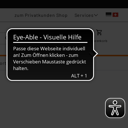
Services
zum Privatkunden Shop
Karriere
Mein ELV
Merkzettel
Warenkorb
ortiments-Deals