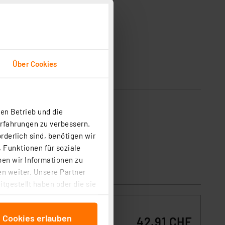
Über Cookies
en Betrieb und die
eit sehr gut erkennbar ist.
Erfahrungen zu verbessern.
rderlich sind, benötigen wir
 Funktionen für soziale
ben wir Informationen zu
n weiter. Unsere Partner
tgestellt haben oder die sie
cken, stimmen Sie sowohl
anschließenden
D-
e Cookies erlauben
42.91 CHF
beitungszwecke (Art. 6