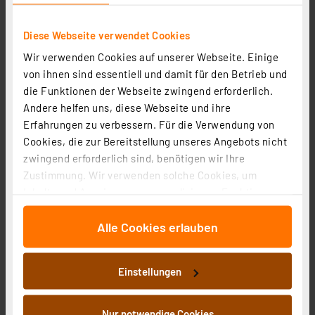
ELV Platinenhalter, drehbar
Diese Webseite verwendet Cookies
Artikel-Nr. 127791
Wir verwenden Cookies auf unserer Webseite. Einige
1
2
3
4
5
(7)
von ihnen sind essentiell und damit für den Betrieb und
die Funktionen der Webseite zwingend erforderlich.
8.91 CHF
Andere helfen uns, diese Webseite und ihre
zzgl. MwSt.
Erfahrungen zu verbessern. Für die Verwendung von
Informationen zu Versandkosten
Cookies, die zur Bereitstellung unseres Angebots nicht
zwingend erforderlich sind, benötigen wir Ihre
Zustimmung. Wir verwenden solche Cookies, um
Inhalte und Anzeigen zu personalisieren, Funktionen
für soziale Medien anbieten zu können und die Zugriffe
Alle Cookies erlauben
auf unsere Website zu analysieren. Außerdem geben
wir Informationen zu Ihrer Verwendung unserer Website
an unsere Partner für soziale Medien, Werbung und
Einstellungen
Analysen weiter. Unsere Partner führen diese
Informationen möglicherweise mit weiteren Daten
zusammen, die Sie ihnen bereitgestellt haben oder die
Nur notwendige Cookies