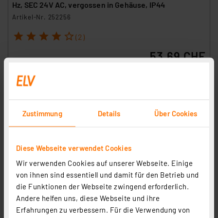
Hz, SEC 24V AC, vergossen in Gehäuse, IP44
Artikel-Nr. 252256
1
2
3
4
5
(2)
53.69 CHF
zzgl. MwSt.
Informationen zu Versandkosten
Zustimmung
Details
Über Cookies
Kabelverschraubung MGMO 12 mit Gegenmutter MBFO
Diese Webseite verwendet Cookies
12
Wir verwenden Cookies auf unserer Webseite. Einige
Artikel-Nr. 253398
von ihnen sind essentiell und damit für den Betrieb und
die Funktionen der Webseite zwingend erforderlich.
1
2
3
4
5
(2)
Andere helfen uns, diese Webseite und ihre
0.48 CHF
Erfahrungen zu verbessern. Für die Verwendung von