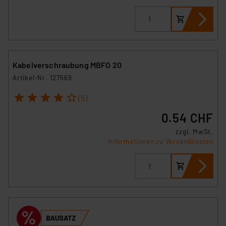
und zu der jeweiligen Datenübermittlung erhalten Sie in
der Datenschutzerklärung. Für die USA besteht kein
Angemessenheitsbeschluss der EU. Dies bedeutet,
dass die USA als Land mit unzureichendem
Datenschutz nach EU-Standards eingestuft wird. So
Kabelverschraubung MBFO 20
besteht etwa das Risiko, dass US-Behörden
Artikel-Nr. 127569
personenbezogene Daten in
1
2
3
4
5
Überwachungsprogrammen verarbeiten, ohne dass
(5)
hiergegen Klagemöglichkeiten für Europäer bestehen.
0.54 CHF
Unsere Kooperation mit diesen Dienstleistern stützt
zzgl. MwSt.
sich auf die Standarddatenschutzklauseln der
Informationen zu Versandkosten
Europäischen Kommission sowie einer eigenen
Beurteilung der mit der Datenübermittlung,
insbesondere der Art der übermittelten Daten,
verbundenen Risiken.“
Impressum
|
Datenschutzerklärung