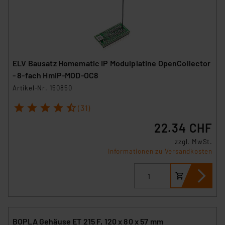
ELV Bausatz Homematic IP Modulplatine OpenCollector
- 8-fach HmIP-MOD-OC8
Artikel-Nr. 150850
1
2
3
4
5
(31)
22.34 CHF
zzgl. MwSt.
Informationen zu Versandkosten
BOPLA Gehäuse ET 215 F, 120 x 80 x 57 mm