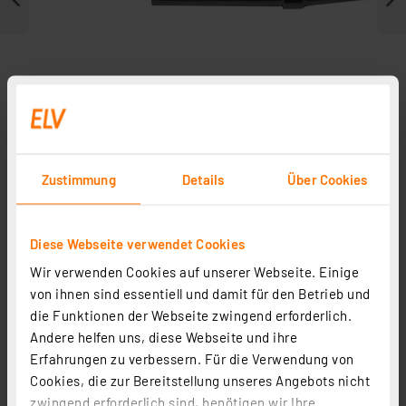
Zustimmung
Details
Über Cookies
Zubehör
Diese Webseite verwendet Cookies
Wir verwenden Cookies auf unserer Webseite. Einige
von ihnen sind essentiell und damit für den Betrieb und
Ersatz-Entlötspitze 1,5 mm für Entlötkolben DIA100
die Funktionen der Webseite zwingend erforderlich.
Artikel-Nr. 094528
Andere helfen uns, diese Webseite und ihre
5.33 CHF
Erfahrungen zu verbessern. Für die Verwendung von
Cookies, die zur Bereitstellung unseres Angebots nicht
zzgl. MwSt.
zwingend erforderlich sind, benötigen wir Ihre
Informationen zu Versandkosten