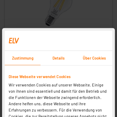
OSRAM SMART+ Smart Home LED-Lampe E27, WLAN,
dimmbar, IP20, warmweiß, Klar
Artikel-Nr. 258345
7.12 CHF
Zustimmung
Details
Über Cookies
zzgl. MwSt.
Produktdatenblatt
Informationen zu Versandkosten
Diese Webseite verwendet Cookies
Wir verwenden Cookies auf unserer Webseite. Einige
von ihnen sind essentiell und damit für den Betrieb und
die Funktionen der Webseite zwingend erforderlich.
Andere helfen uns, diese Webseite und ihre
Erfahrungen zu verbessern. Für die Verwendung von
Cookies, die zur Bereitstellung unseres Angebots nicht