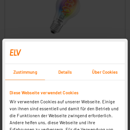
LEDVANCE SMART+ WiFi 4,5-W-LED-Lampe A60, E27,
300 lm, RGBW, 2700-6500 K, dimmbar, Alexa, App
Artikel-Nr. 252853
22.34 CHF
Zustimmung
Details
Über Cookies
zzgl. MwSt.
Produktdatenblatt
Informationen zu Versandkosten
Diese Webseite verwendet Cookies
Wir verwenden Cookies auf unserer Webseite. Einige
von ihnen sind essentiell und damit für den Betrieb und
die Funktionen der Webseite zwingend erforderlich.
Andere helfen uns, diese Webseite und ihre
Erfahrungen zu verbessern. Für die Verwendung von