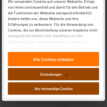
Wir verwenden Cookies auf unserer Webseite. Einige
zzgl. MwSt.
von ihnen sind essentiell und damit für den Betrieb und
Informationen zu Versandkosten
die Funktionen der Webseite zwingend erforderlich.
Andere helfen uns, diese Webseite und ihre
Erfahrungen zu verbessern. Für die Verwendung von
Cookies, die zur Bereitstellung unseres Angebots nicht
zwingend erforderlich sind, benötigen wir Ihre
Zustimmung. Wir verwenden solche Cookies, um
Homematic IP Ersatz-Tragplatte für Präsenzmelder, 3
Inhalte und Anzeigen zu personalisieren, Funktionen
Stück
für soziale Medien anbieten zu können und die Zugriffe
Artikel-Nr. 157219
Alle Cookies erlauben
auf unsere Website zu analysieren. Außerdem geben
4.43 CHF
wir Informationen zu Ihrer Verwendung unserer Website
zzgl. MwSt.
an unsere Partner für soziale Medien, Werbung und
Informationen zu Versandkosten
Einstellungen
Analysen weiter. Unsere Partner führen diese
Informationen möglicherweise mit weiteren Daten
zusammen, die Sie ihnen bereitgestellt haben oder die
Nur notwendige Cookies
sie im Rahmen Ihrer Nutzung der Dienste gesammelt
haben. Indem Sie auf „Alle akzeptieren“ klicken,
stimmen Sie sowohl dem Speichern und Abrufen von