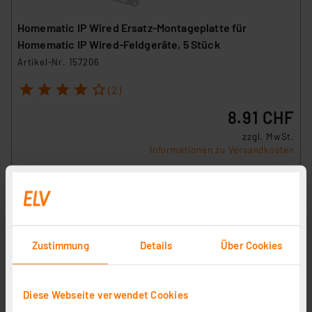
Homematic IP Wired Ersatz-Montageplatte für
Homematic IP Wired-Feldgeräte, 5 Stück
Artikel-Nr. 157206
1
2
3
4
5
(2)
8.91 CHF
zzgl. MwSt.
Informationen zu Versandkosten
Zustimmung
Details
Über Cookies
Homematic IP Ersatz-Tragplatte für Rauchwarnmelder,
3 Stück
Artikel-Nr. 157216
Diese Webseite verwendet Cookies
4.43 CHF