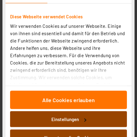
zzgl. MwSt.
Informationen zu Versandkosten
Diese Webseite verwendet Cookies
Wir verwenden Cookies auf unserer Webseite. Einige
von ihnen sind essentiell und damit für den Betrieb und
die Funktionen der Webseite zwingend erforderlich.
Andere helfen uns, diese Webseite und ihre
Erfahrungen zu verbessern. Für die Verwendung von
Cookies, die zur Bereitstellung unseres Angebots nicht
zwingend erforderlich sind, benötigen wir Ihre
Zustimmung. Wir verwenden solche Cookies, um
Inhalte und Anzeigen zu personalisieren, Funktionen
für soziale Medien anbieten zu können und die Zugriffe
Alle Cookies erlauben
auf unsere Website zu analysieren. Außerdem geben
wir Informationen zu Ihrer Verwendung unserer Website
Homematic IP Smart Home Wandtaster – 6-fach, HmIP-
an unsere Partner für soziale Medien, Werbung und
WRC6
Einstellungen
Analysen weiter. Unsere Partner führen diese
Artikel-Nr. 142308
Informationen möglicherweise mit weiteren Daten
zusammen, die Sie ihnen bereitgestellt haben oder die