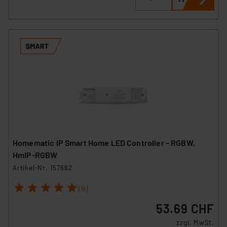
Homematic IP Smart Home LED Controller – RGBW,
HmIP-RGBW
Artikel-Nr. 157662
1
2
3
4
5
(9)
53.69 CHF
zzgl. MwSt.