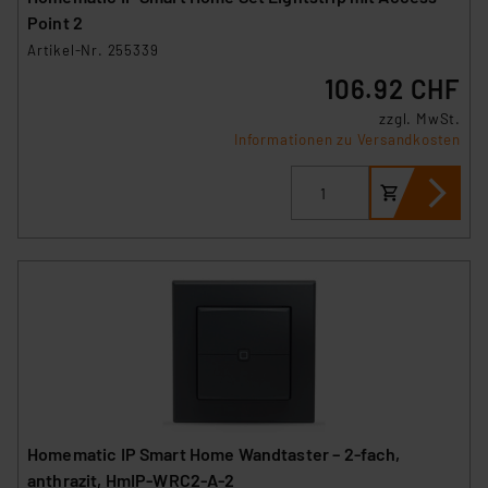
sich auf die Standarddatenschutzklauseln der
Point 2
Europäischen Kommission sowie einer eigenen
Artikel-Nr. 255339
Beurteilung der mit der Datenübermittlung,
106.92 CHF
insbesondere der Art der übermittelten Daten,
verbundenen Risiken.“
zzgl. MwSt.
Informationen zu Versandkosten
Impressum
|
Datenschutzerklärung
Homematic IP Smart Home Wandtaster – 2-fach,
anthrazit, HmIP-WRC2-A-2