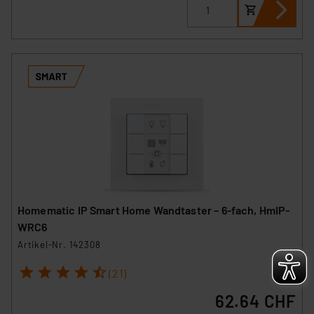
personenbezogene Daten in
Überwachungsprogrammen verarbeiten, ohne dass
hiergegen Klagemöglichkeiten für Europäer bestehen.
Unsere Kooperation mit diesen Dienstleistern stützt
sich auf die Standarddatenschutzklauseln der
Europäischen Kommission sowie einer eigenen
Beurteilung der mit der Datenübermittlung,
insbesondere der Art der übermittelten Daten,
verbundenen Risiken.“
Impressum
|
Datenschutzerklärung
Homematic IP Smart Home Wandtaster – 6-fach, HmIP-
WRC6
Artikel-Nr. 142308
1
2
3
4
5
(21)
62.64 CHF