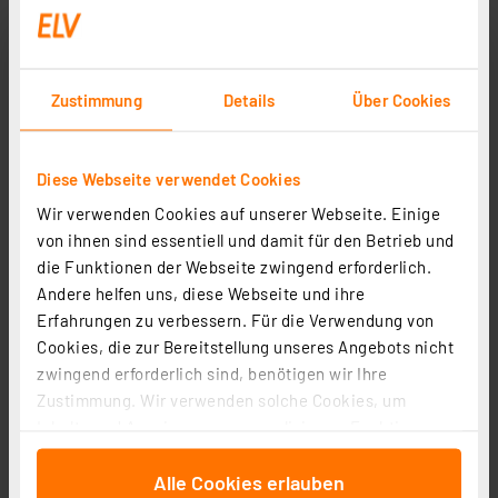
Zustimmung
Details
Über Cookies
Diese Webseite verwendet Cookies
Wir verwenden Cookies auf unserer Webseite. Einige
von ihnen sind essentiell und damit für den Betrieb und
die Funktionen der Webseite zwingend erforderlich.
Homematic IP Smart Home Wandtaster – 6-fach, 230 V,
Andere helfen uns, diese Webseite und ihre
HmIP-WRC6-230
Erfahrungen zu verbessern. Für die Verwendung von
Artikel-Nr. 162015
Cookies, die zur Bereitstellung unseres Angebots nicht
80.55 CHF
zwingend erforderlich sind, benötigen wir Ihre
Zustimmung. Wir verwenden solche Cookies, um
zzgl. MwSt.
Informationen zu Versandkosten
Inhalte und Anzeigen zu personalisieren, Funktionen
für soziale Medien anbieten zu können und die Zugriffe
Alle Cookies erlauben
auf unsere Website zu analysieren. Außerdem geben