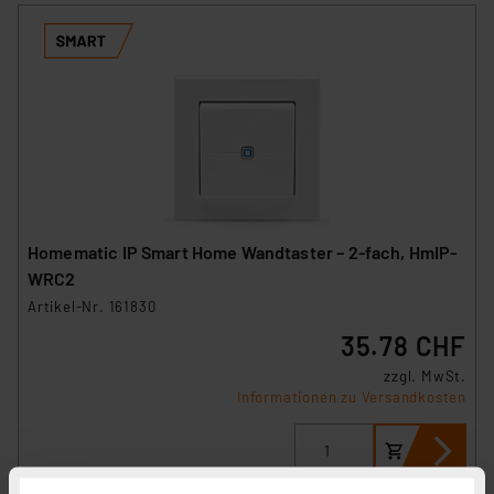
Homematic IP Smart Home Wandtaster – 2-fach, HmIP-
WRC2
Artikel-Nr. 161830
35.78 CHF
zzgl. MwSt.
Informationen zu Versandkosten