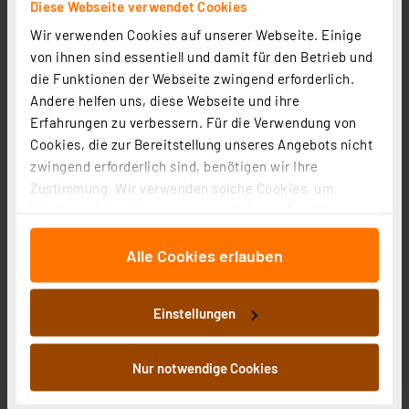
Diese Webseite verwendet Cookies
Wir verwenden Cookies auf unserer Webseite. Einige
von ihnen sind essentiell und damit für den Betrieb und
die Funktionen der Webseite zwingend erforderlich.
Andere helfen uns, diese Webseite und ihre
Erfahrungen zu verbessern. Für die Verwendung von
Cookies, die zur Bereitstellung unseres Angebots nicht
zwingend erforderlich sind, benötigen wir Ihre
Zustimmung. Wir verwenden solche Cookies, um
Inhalte und Anzeigen zu personalisieren, Funktionen
für soziale Medien anbieten zu können und die Zugriffe
Homematic IP Smart Home Set Heizen Basic XS mit 2x
Alle Cookies erlauben
auf unsere Website zu analysieren. Außerdem geben
Heizkörperthermostat und 1x Wandthermostat
wir Informationen zu Ihrer Verwendung unserer Website
Artikel-Nr. 251159
an unsere Partner für soziale Medien, Werbung und
Einstellungen
1
2
3
4
5
Analysen weiter. Unsere Partner führen diese
(9)
Informationen möglicherweise mit weiteren Daten
80.55 CHF
zusammen, die Sie ihnen bereitgestellt haben oder die
Nur notwendige Cookies
zzgl. MwSt.
sie im Rahmen Ihrer Nutzung der Dienste gesammelt
Informationen zu Versandkosten
haben. Indem Sie auf „Alle akzeptieren“ klicken,