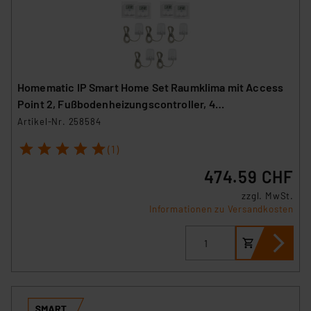
Homematic IP Smart Home Set Raumklima mit Access
Point 2, Fußbodenheizungscontroller, 4
Wandthermostate und 5 Stellantriebe
Artikel-Nr. 258584
1
2
3
4
5
(1)
474.59 CHF
zzgl. MwSt.
Informationen zu Versandkosten