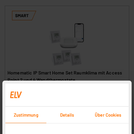
Homematic IP Smart Home Set Raumklima mit Access
Point 2 und 4 Wandthermostate
Artikel-Nr. 258597
322.35 CHF
zzgl. MwSt.
Informationen zu Versandkosten
Zustimmung
Details
Über Cookies