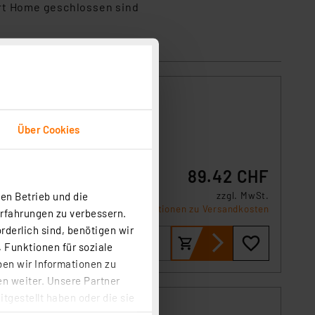
art Home geschlossen sind
isch
Über Cookies
89.42 CHF
en Betrieb und die
zzgl. MwSt.
Informationen zu Versandkosten
Erfahrungen zu verbessern.
rderlich sind, benötigen wir
 Funktionen für soziale
ben wir Informationen zu
n weiter. Unsere Partner
tgestellt haben oder die sie
cken, stimmen Sie sowohl