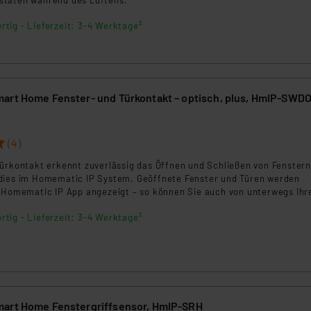
klärung
rtig - Lieferzeit: 3-4 Werktage²
art Home Fenster- und Türkontakt – optisch, plus, HmIP-SWD
(4)
Türkontakt erkennt zuverlässig das Öffnen und Schließen von Fenster
dies im Homematic IP System. Geöffnete Fenster und Türen werden
r Homematic IP App angezeigt – so können Sie auch von unterwegs Ihr
 immer im Auge behalten. Der Fenster- und Türkontakt plus bietet ein
rtig - Lieferzeit: 3-4 Werktage²
atterielebensdauer von typ. 7 Jahren (15 Jahre, wenn das Fenster
 - nur Sicherheitsanwendung).
art Home Fenstergriffsensor, HmIP-SRH