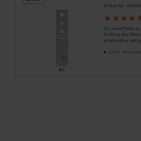
Artikel-Nr. 142800
1
2
3
4
5
Der unauffällig an
Stellung des Fens
angekipptes und g
sofort versandfe