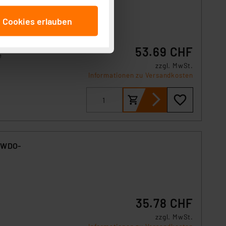
anschließenden
e Cookies erlauben
beitungszwecke (Art. 6
 ist durch Klick auf den
 Cookies ablehnen oder ihr
53.69 CHF
e
 „Cookie Einstellungen“
zzgl. MwSt.
tung dieser Daten zur
Informationen zu Versandkosten
ser-Einstellungen können
 erneut angezeigt wird.
Einbindung von Cookies
. 49 (1) lit. a DSGVO.
n der Datenschutzerklärung.
-SWDO-
s Land mit unzureichendem
örden personenbezogene
r Europäer bestehen.
ln der Europäischen
35.78 CHF
 Art der übermittelten
zzgl. MwSt.