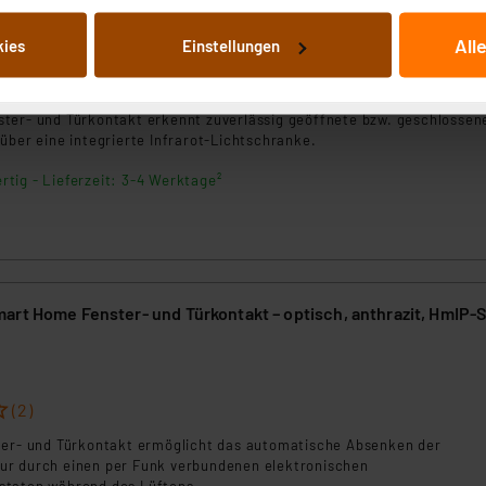
von Informationen auf Ihrem gerät (§25 Abs.1 TTDSG) sowie der 
All
kies
Einstellungen
nachfolgend dargestellten bzw. die von Ihnen ausgewählten Verar
illierte Auflistung der einzelnen Cookies nach Zweck und Anbieter
(15)
ellungen“ abrufbar. Sie können die Verwendung nicht notwendiger
ter- und Türkontakt erkennt zuverlässig geöffnete bzw. geschlossen
en. Ihre erteilte Zustimmung können Sie jederzeit unter dem Link
über eine integrierte Infrarot-Lichtschranke.
Die Rechtmäßigkeit der Speicherung, Abrufung und Weiterverarbei
zum Zeitpunkt des Widerrufs bleibt hiervon unberührt. Ihre Brow
rtig - Lieferzeit: 3-4 Werktage²
ellungen nicht längerfristig gespeichert werden und dieses Banner
beiten personenbezogene Daten in den USA. Ihre Einwilligung zur 
 daher ggf. auch die Verarbeitung Ihrer Daten in den USA gemäß Art
tanbietern und zu der jeweiligen Datenübermittlung erhalten Sie i
art Home Fenster- und Türkontakt – optisch, anthrazit, HmIP
ngemessenheitsbeschluss der EU. Dies bedeutet, dass die USA al
rds eingestuft wird. So besteht etwa das Risiko, dass US-Beh
ammen verarbeiten, ohne dass hiergegen Klagemöglichkeiten fü
(2)
en Dienstleistern stützt sich auf die Standarddatenschutzklause
nen Beurteilung der mit der Datenübermittlung, insbesondere der
ter- und Türkontakt ermöglicht das automatische Absenken der
r durch einen per Funk verbundenen elektronischen
.“
staten während des Lüftens.