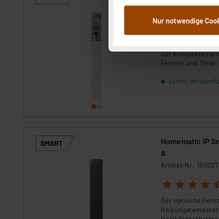
SWDO-I
dem Speichern und Abrufen 
Artikel-Nr. 151039
Nur notwendige Coo
Weiterverarbeitung für die 
Abs.1a DSG-VO) zu. Eine deta
1
2
3
4
5
Button „Ablehnen oder Einst
Der kompakte Fens
ganz oder teilweise zustimm
Fenster und Türen 
anpassen oder widerrufen. 
Auswertung und Analyse bis 
sofort versandfe
dazu führen, dass die Einst
„Einige Drittanbieter verar
dieser Drittanbieter umfasst
Nähere Infos zu diesen Drit
Homematic IP Sm
Für die USA besteht kein A
A
Datenschutz nach EU-Standa
Artikel-Nr. 160027
Daten in Überwachungsprogr
1
2
3
4
5
Unsere Kooperation mit dies
Kommission sowie einer eige
Der optische Fens
Heizungstemperatu
Daten, verbundenen Risiken
Heizkörperthermo