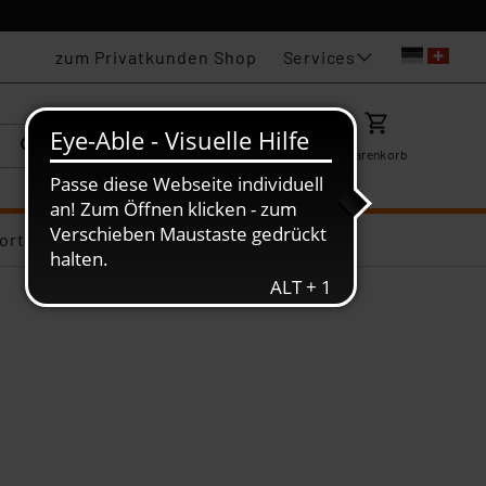
Services
zum Privatkunden Shop
Karriere
Mein ELV
Merkzettel
Warenkorb
ortiments-Deals