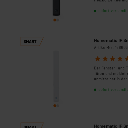
Impressum
|
Datenschutzer
sofort versandfe
Homematic IP Sm
Artikel-Nr. 158603
1
2
3
4
5
Der Fenster- und 
Türen und meldet 
unmittelbar in de
Fenster und Türen
sofort versandfe
besonders lange B
ungeöffnet bleibt
Homematic IP Sm