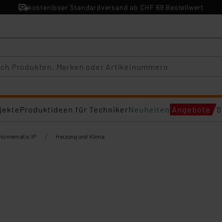
kostenloser Standardversand ab CHF 69 Bestellwert
jekte
Produktideen für Techniker
Neuheiten
Angebote
S
/
Homematic IP
Heizung und Klima