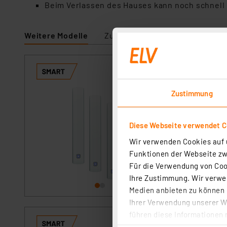
Beim Verlassen des Hauses kann noch schnell
Weitere Modelle
Zubehör
Ersatzteile
Pas
Homematic IP Sm
Artikel-Nr. 144959
Zustimmung
1
2
3
4
5
Der optische Fens
Diese Webseite verwendet C
Heizungstemperatu
Heizkörperthermo
Wir verwenden Cookies auf u
Funktionen der Webseite zwi
sofort versandfe
Für die Verwendung von Cook
Ihre Zustimmung. Wir verwen
Medien anbieten zu können u
Ihrer Verwendung unserer We
führen diese Informationen 
Homematic IP Sm
im Rahmen Ihrer Nutzung der