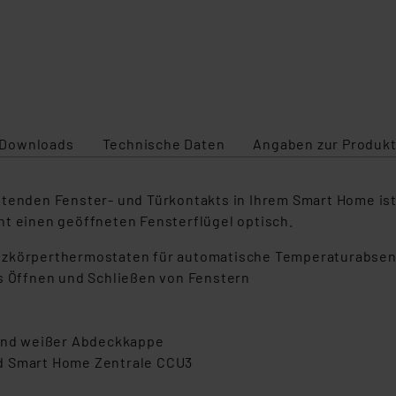
Downloads
Technische Daten
Angaben zur Produkt
itenden Fenster- und Türkontakts in Ihrem Smart Home ist
nt einen geöffneten Fensterflügel optisch.
izkörperthermostaten für automatische Temperaturabsen
as Öffnen und Schließen von Fenstern
 und weißer Abdeckkappe
nd Smart Home Zentrale CCU3