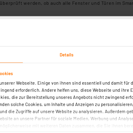
 überprüft werden, ob auch alle Fenster und Türen im Sm
sender Bausatz
art Home 3er-Set Fenster- und Türkontakt HmIP-SWDO-2, opt
Details
(52)
ter- und Türkontakt ermöglicht das automatische Absenken der
ookies
r durch einen per Funk verbundenen elektronischen
staten während des Lüftens.
nserer Webseite. Einige von ihnen sind essentiell und damit für d
ngend erforderlich. Andere helfen uns, diese Webseite und ihre 
rtig - Lieferzeit: 3-4 Werktage²
ies, die zur Bereitstellung unseres Angebots nicht zwingend erfo
den solche Cookies, um Inhalte und Anzeigen zu personalisieren,
nd die Zugriffe auf unsere Website zu analysieren. Außerdem ge
bsite an unsere Partner für soziale Medien, Werbung und Analyse
möglicherweise mit weiteren Daten zusammen, die Sie ihnen berei
art Home Fenster- und Türkontakt – verdeckter Einbau, HmIP-
 Dienste gesammelt haben. Indem Sie auf „Alle akzeptieren“ kli