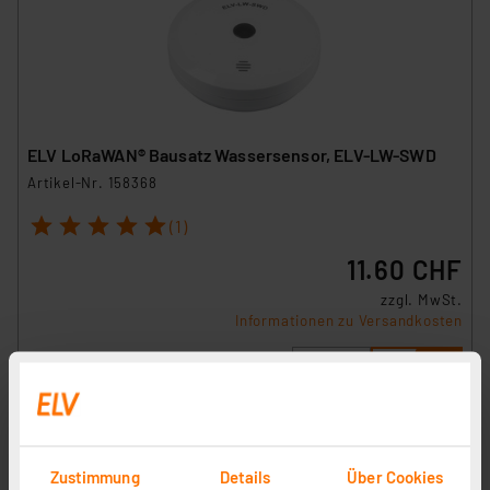
ELV LoRaWAN® Bausatz Wassersensor, ELV-LW-SWD
Artikel-Nr. 158368
1
2
3
4
5
(1)
11.60 CHF
zzgl. MwSt.
Informationen zu Versandkosten
Zustimmung
Details
Über Cookies