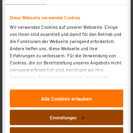
Diese Webseite verwendet Cookies
Wir verwenden Cookies auf unserer Webseite. Einige
von ihnen sind essentiell und damit für den Betrieb und
die Funktionen der Webseite zwingend erforderlich.
Andere helfen uns, diese Webseite und ihre
SMART+ Smart Home Wassersensor, WLAN, IP67, Weiß
Erfahrungen zu verbessern. Für die Verwendung von
Artikel-Nr. 258164
Cookies, die zur Bereitstellung unseres Angebots nicht
zwingend erforderlich sind, benötigen wir Ihre
19.66 CHF
Zustimmung. Wir verwenden solche Cookies, um
zzgl. MwSt.
Inhalte und Anzeigen zu personalisieren, Funktionen
Informationen zu Versandkosten
für soziale Medien anbieten zu können und die Zugriffe
Alle Cookies erlauben
auf unsere Website zu analysieren. Außerdem geben
wir Informationen zu Ihrer Verwendung unserer Website
an unsere Partner für soziale Medien, Werbung und
Einstellungen
Analysen weiter. Unsere Partner führen diese
Informationen möglicherweise mit weiteren Daten