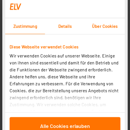
1
2
3
4
5
(1)
474.59 CHF
Zustimmung
Details
Über Cookies
zzgl. MwSt.
Informationen zu Versandkosten
Diese Webseite verwendet Cookies
Wir verwenden Cookies auf unserer Webseite. Einige
von ihnen sind essentiell und damit für den Betrieb und
die Funktionen der Webseite zwingend erforderlich.
Andere helfen uns, diese Webseite und ihre
Erfahrungen zu verbessern. Für die Verwendung von
Cookies, die zur Bereitstellung unseres Angebots nicht
zwingend erforderlich sind, benötigen wir Ihre
Zustimmung. Wir verwenden solche Cookies, um
Inhalte und Anzeigen zu personalisieren, Funktionen
für soziale Medien anbieten zu können und die Zugriffe
Alle Cookies erlauben
auf unsere Website zu analysieren. Außerdem geben
Homematic IP Set mit Smart Home Zentrale CCU3 und