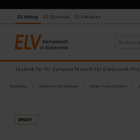
ELVshop
ELVjournal
ELVwissen
Suche
Technik für Ihr Zuhause
Technik für Elektronik-Pro
/
/
/
Startseite
Technik für Ihr Zuhause
Smart Home Systeme