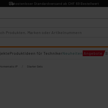
kostenloser Standardversand ab CHF 69 Bestellwert
jekte
Produktideen für Techniker
Neuheiten
Angebote
S
/
Homematic IP
Starter Sets