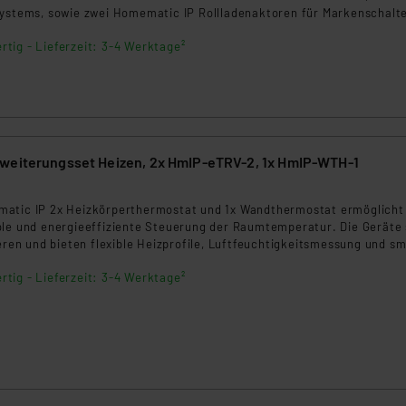
ngemessenheitsbeschluss der EU. Dies bedeutet, dass die USA al
Systems, sowie zwei Homematic IP Rollladenaktoren für Markenschalt
rds eingestuft wird. So besteht etwa das Risiko, dass US-Beh
 Tasterwippen. Ihre Rollläden oder Markisen können in Verbindung mi
rtig - Lieferzeit: 3-4 Werktage²
onenten komfortabel und intelligent per Smartphone, vollautomatis
ammen verarbeiten, ohne dass hiergegen Klagemöglichkeiten fü
ie gewohnt über die Tasterwippe gesteuert werden.
en Dienstleistern stützt sich auf die Standarddatenschutzklause
nen Beurteilung der mit der Datenübermittlung, insbesondere der
.“
klärung
weiterungsset Heizen, 2x HmIP-eTRV-2, 1x HmIP-WTH-1
8
atic IP 2x Heizkörperthermostat und 1x Wandthermostat ermöglicht
ble und energieeffiziente Steuerung der Raumtemperatur. Die Geräte 
ieren und bieten flexible Heizprofile, Luftfeuchtigkeitsmessung und s
 oder Sprachassistent. Ideal für moderne Smart Homes.
rtig - Lieferzeit: 3-4 Werktage²