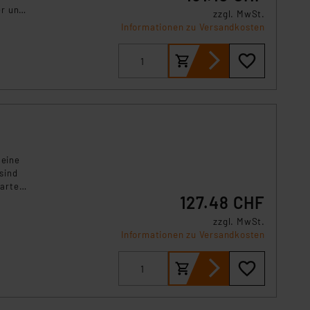
s Land mit unzureichendem
er und
zzgl. MwSt.
örden personenbezogene
t den
Informationen zu Versandkosten
ch per
r Europäer bestehen.
ln der Europäischen
 Art der übermittelten
 eine
sind
marte
127.48 CHF
zzgl. MwSt.
Informationen zu Versandkosten