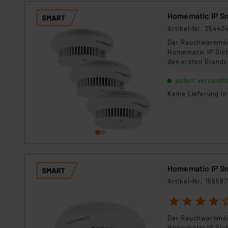
Homematic IP S
Artikel-Nr. 25440
Der Rauchwarnmeld
Homematic IP Sich
den ersten Brandr
sofort versandfe
Keine Lieferung in
Homematic IP S
Artikel-Nr. 156587
1
2
3
4
5
Der Rauchwarnmeld
Homematic IP Siche