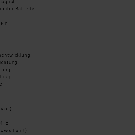
möglich
bauter Batterie
keln
hentwicklung
uchtung
itung
klung
e
baut)
 MHz
ccess Point)