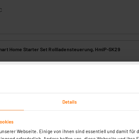
C
art Home Starter Set Rollladensteuerung, HmIP-SK29
Starter Set Rollladensteuerung HmIP-SK29 ermöglicht die smarte
lläden und Markisen. Per App, Taster oder Sprachbefehl lassen sich
duell einstellen – auch abhängig vom Sonnenstand. Die einfache Install
it machen das Set zum idealen Einstieg ins Smart Home.
rtig - Lieferzeit: 3-4 Werktage²
Details
ookies
nserer Webseite. Einige von ihnen sind essentiell und damit für d
ngend erforderlich. Andere helfen uns, diese Webseite und ihre 