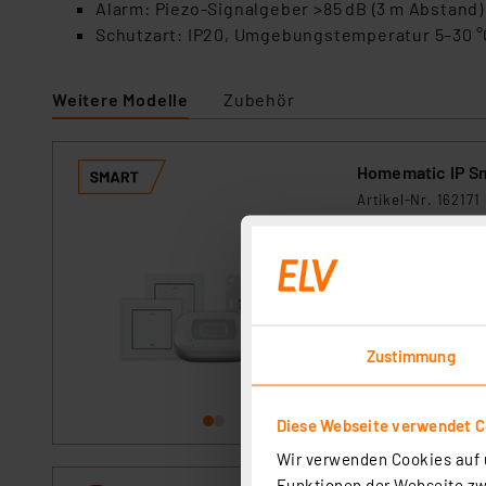
Alarm: Piezo-Signalgeber >85 dB (3 m Abstand)
Schutzart: IP20, Umgebungstemperatur 5–30 °
Weitere Modelle
Zubehör
Homematic IP Sm
Artikel-Nr. 162171
Das Homematic IP 
Steuerung von Rol
Zeitprofile indivi
und Erweiterbarke
sofort versandfe
Zustimmung
Diese Webseite verwendet C
Wir verwenden Cookies auf u
Funktionen der Webseite zwi