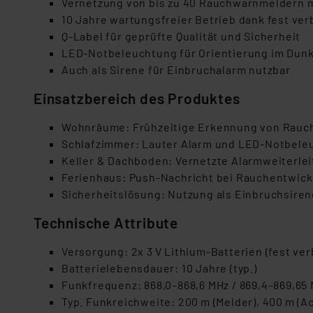
Vernetzung von bis zu 40 Rauchwarnmeldern 
10 Jahre wartungsfreier Betrieb dank fest ver
Q-Label für geprüfte Qualität und Sicherheit
LED-Notbeleuchtung für Orientierung im Dun
Auch als Sirene für Einbruchalarm nutzbar
Einsatzbereich des Produktes
Wohnräume: Frühzeitige Erkennung von Rauc
Schlafzimmer: Lauter Alarm und LED-Notbele
Keller & Dachboden: Vernetzte Alarmweiterle
Ferienhaus: Push-Nachricht bei Rauchentwic
Sicherheitslösung: Nutzung als Einbruchsiren
Technische Attribute
Versorgung: 2x 3 V Lithium-Batterien (fest ver
Batterielebensdauer: 10 Jahre (typ.)
Funkfrequenz: 868,0–868,6 MHz / 869,4–869,65
Typ. Funkreichweite: 200 m (Melder), 400 m (A