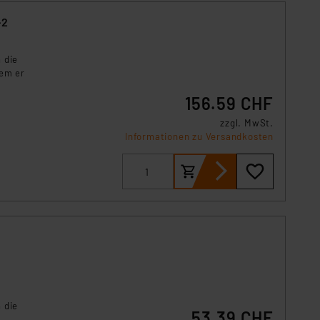
-2
 die
dem er
156.59 CHF
zzgl. MwSt.
Informationen zu Versandkosten
 die
53.39 CHF