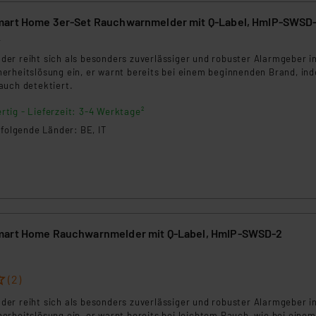
mart Home 3er-Set Rauchwarnmelder mit Q-Label, HmIP-SWSD
4
er reiht sich als besonders zuverlässiger und robuster Alarmgeber in
erheitslösung ein, er warnt bereits bei einem beginnenden Brand, in
auch detektiert.
rtig - Lieferzeit: 3-4 Werktage²
 folgende Länder: BE, IT
mart Home Rauchwarnmelder mit Q-Label, HmIP-SWSD-2
(2)
er reiht sich als besonders zuverlässiger und robuster Alarmgeber in
rheitslösung ein, er warnt bereits bei leichtem Rauch, wie bei einem