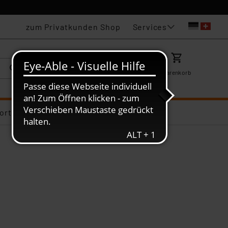
Services
zum Privatkunden Shop
Karriere
Mein ELV
Merkzettel
Warenkorb
ortiments-Deals