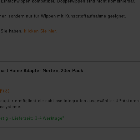
t Einfachwippen kompatibel. Doppelwippen sind nicht kombinierbar.
mmer, sondern nur für Wippen mit Kunststoffaufnahme geeignet.
m Sie haben,
klicken Sie hier.
art Home Adapter Merten, 20er Pack
(3)
Adapter ermöglicht die nahtlose Integration ausgewählter UP-Aktoren 
onssysteme.
rtig - Lieferzeit: 3-4 Werktage²