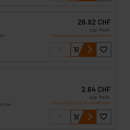
s Land mit unzureichendem
örden personenbezogene
r Europäer bestehen.
26.82 CHF
ln der Europäischen
 Art der übermittelten
zzgl. MwSt.
in
Informationen zu Versandkosten
2.64 CHF
zzgl. MwSt.
Informationen zu Versandkosten
in das