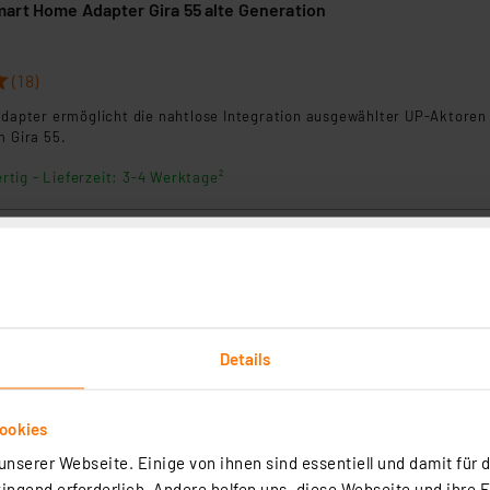
Homematic IP Smart Home Adapter Gira 55 alte Generation
(18)
Adapter ermöglicht die nahtlose Integration ausgewählter UP-Aktoren 
m Gira 55.
rtig - Lieferzeit: 3-4 Werktage²
art Home Adapter Berker B2
(4)
Details
Adapter ermöglicht die nahtlose Integration ausgewählter UP-Aktoren 
onssysteme.
ookies
rtig - Lieferzeit: 3-4 Werktage²
nserer Webseite. Einige von ihnen sind essentiell und damit für d
ngend erforderlich. Andere helfen uns, diese Webseite und ihre 