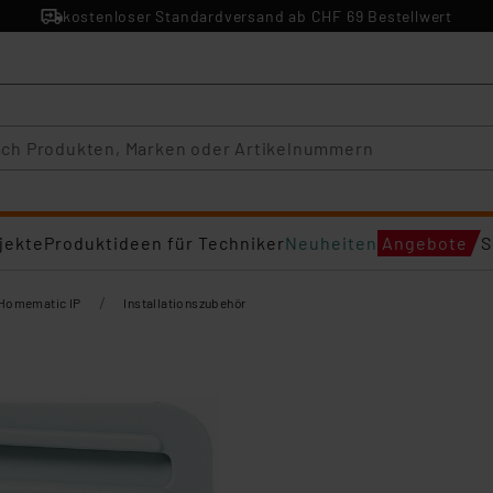
kostenloser Standardversand ab CHF 69 Bestellwert
jekte
Produktideen für Techniker
Neuheiten
Angebote
S
/
Homematic IP
Installationszubehör