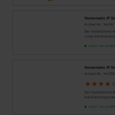
Für die USA besteht kein A
Datenschutz nach EU-Standa
Daten in Überwachungsprogr
Homematic IP Sm
Unsere Kooperation mit dies
Artikel-Nr. 144741
Kommission sowie einer eige
Der Installations-
Daten, verbundenen Risiken
Jung-Installation
Impressum
|
Datenschutzer
sofort versandfe
Homematic IP Sm
Artikel-Nr. 144736
1
2
3
4
5
Der Installations-
Installationssyste
sofort versandfe