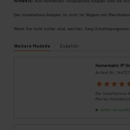
Hinweis:
Alle Homematic Installations-Adapter sind nur mi
Der Installations-Adapter ist nicht für Wippen mit Blechkla
Wenn Sie nicht sicher sind, welches Jung-Schalterprogram
Weitere Modelle
Zubehör
Homematic IP Sm
Artikel-Nr. 144737
1
2
3
4
5
Der Installations-
Merten-Installati
sofort versandfe