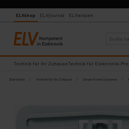
ELVshop
ELVjournal
ELVwissen
Suche
Technik für Ihr Zuhause
Technik für Elektronik-Pro
/
/
/
Startseite
Technik für Ihr Zuhause
Smart Home Systeme