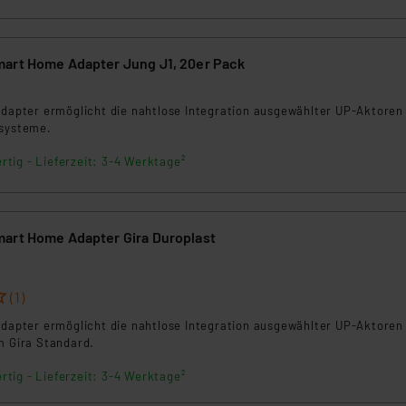
ngemessenheitsbeschluss der EU. Dies bedeutet, dass die USA al
rds eingestuft wird. So besteht etwa das Risiko, dass US-Beh
ammen verarbeiten, ohne dass hiergegen Klagemöglichkeiten fü
art Home Adapter Jung J1, 20er Pack
en Dienstleistern stützt sich auf die Standarddatenschutzklause
nen Beurteilung der mit der Datenübermittlung, insbesondere der
Adapter ermöglicht die nahtlose Integration ausgewählter UP-Aktoren 
.“
ssysteme.
klärung
rtig - Lieferzeit: 3-4 Werktage²
art Home Adapter Gira Duroplast
(1)
Adapter ermöglicht die nahtlose Integration ausgewählter UP-Aktoren 
m Gira Standard.
rtig - Lieferzeit: 3-4 Werktage²