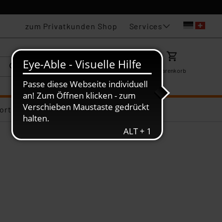
Services
zum Privatkunden Shop
Karriere
Mein ELV
Merkzettel
Warenkorb
ortiments-Deals