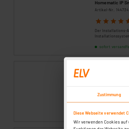
Artikel-Nr. 144734
1
2
3
4
5
Der Installations-
Installationssyste
sofort versandfe
Homematic IP Sm
Artikel-Nr. 144748
1
2
3
4
5
Zustimmung
Der Installations-
Berker-Installati
Diese Webseite verwendet C
sofort versandfe
Wir verwenden Cookies auf u
Funktionen der Webseite zwi