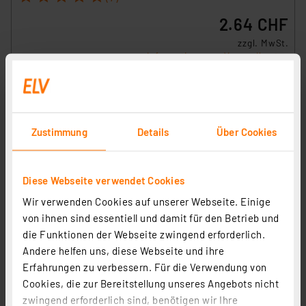
2.64 CHF
zzgl. MwSt.
Informationen zu Versandkosten
Zustimmung
Details
Über Cookies
Diese Webseite verwendet Cookies
Wir verwenden Cookies auf unserer Webseite. Einige
von ihnen sind essentiell und damit für den Betrieb und
die Funktionen der Webseite zwingend erforderlich.
Andere helfen uns, diese Webseite und ihre
Homematic IP Adapter Gira neue Generation, HmIP-
Erfahrungen zu verbessern. Für die Verwendung von
ADA-GN
Cookies, die zur Bereitstellung unseres Angebots nicht
Artikel-Nr. 161438
zwingend erforderlich sind, benötigen wir Ihre