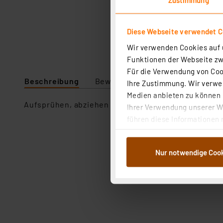
Diese Webseite verwendet C
Wir verwenden Cookies auf u
Funktionen der Webseite zwi
Für die Verwendung von Cook
Beschreibung
Bewertung
Downloads
Te
Ihre Zustimmung. Wir verwen
Medien anbieten zu können u
Aufsprühen, abziehen und Reste abwischen. Auch zu
Ihrer Verwendung unserer We
führen diese Informationen 
im Rahmen Ihrer Nutzung der
dem Speichern und Abrufen 
Nur notwendige Coo
Weiterverarbeitung für die 
Abs.1a DSG-VO) zu. Eine deta
Button „Ablehnen oder Einst
ganz oder teilweise zustimm
anpassen oder widerrufen. 
Auswertung und Analyse bis 