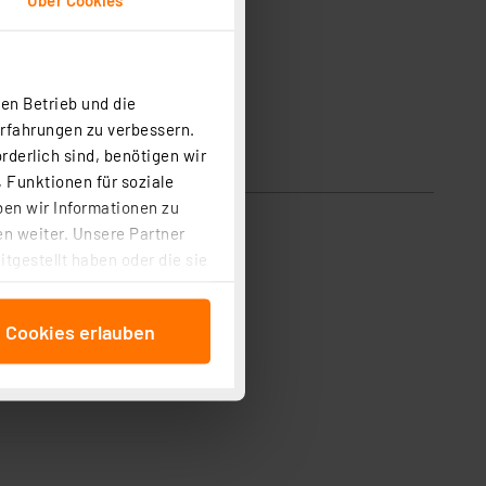
en Betrieb und die
Erfahrungen zu verbessern.
rderlich sind, benötigen wir
 Funktionen für soziale
ben wir Informationen zu
etc. Greift Polysterol an.
n weiter. Unsere Partner
tgestellt haben oder die sie
cken, stimmen Sie sowohl
anschließenden
e Cookies erlauben
beitungszwecke (Art. 6
 ist durch Klick auf den
 Cookies ablehnen oder ihr
 „Cookie Einstellungen“
tung dieser Daten zur
ser-Einstellungen können