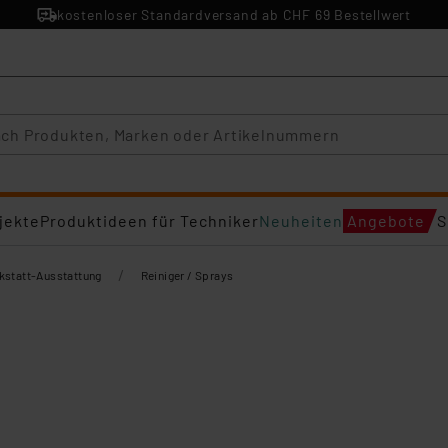
kostenloser Standardversand ab CHF 69 Bestellwert
jekte
Produktideen für Techniker
Neuheiten
Angebote
S
/
kstatt-Ausstattung
Reiniger / Sprays