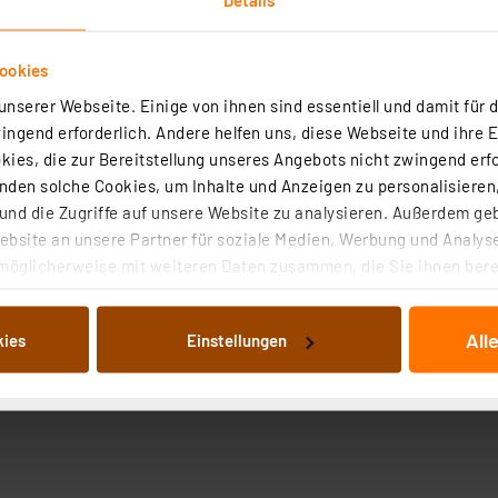
ookies
nserer Webseite. Einige von ihnen sind essentiell und damit für d
ngend erforderlich. Andere helfen uns, diese Webseite und ihre 
ies, die zur Bereitstellung unseres Angebots nicht zwingend erfo
chnische Daten
Angaben zur Produktsicherheit
den solche Cookies, um Inhalte und Anzeigen zu personalisieren,
nd die Zugriffe auf unsere Website zu analysieren. Außerdem ge
m Entfernen von Etiketten von Druckwalzen, aus Druckern 
bsite an unsere Partner für soziale Medien, Werbung und Analyse
möglicherweise mit weiteren Daten zusammen, die Sie ihnen berei
 Dienste gesammelt haben. Indem Sie auf „Alle akzeptieren“ kli
von Informationen auf Ihrem gerät (§25 Abs.1 TTDSG) sowie der 
All
kies
Einstellungen
nachfolgend dargestellten bzw. die von Ihnen ausgewählten Verar
illierte Auflistung der einzelnen Cookies nach Zweck und Anbieter
ellungen“ abrufbar. Sie können die Verwendung nicht notwendiger
en. Ihre erteilte Zustimmung können Sie jederzeit unter dem Link
Die Rechtmäßigkeit der Speicherung, Abrufung und Weiterverarbei
zum Zeitpunkt des Widerrufs bleibt hiervon unberührt. Ihre Brow