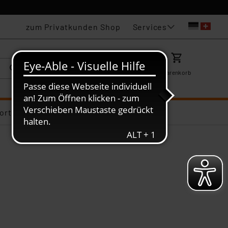
Services
zum Privatkunden Shop
Karriere
Mein ELV
Merkzettel
Warenkorb
ortiments-Deals