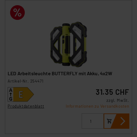
erteilte Zustimmung können Sie jederzeit unter dem
Link „Cookie Einstellungen“ anpassen oder widerrufen.
Die Rechtmäßigkeit der Speicherung, Abrufung und
Weiterverarbeitung dieser Daten zur Auswertung und
Analyse bis zum Zeitpunkt des Widerrufs bleibt hiervon
unberührt. Ihre Browser-Einstellungen können dazu
führen, dass die Einstellungen nicht längerfristig
gespeichert werden und dieses Banner erneut
angezeigt wird.
LED Arbeitsleuchte BUTTERFLY mit Akku, 4x2W
„Einige Drittanbieter verarbeiten personenbezogene
Artikel-Nr. 254471
Daten in den USA. Ihre Einwilligung zur Einbindung von
31.35 CHF
Cookies dieser Drittanbieter umfasst daher ggf. auch
zzgl. MwSt.
die Verarbeitung Ihrer Daten in den USA gemäß Art. 49
Produktdatenblatt
Informationen zu Versandkosten
(1) lit. a DSGVO. Nähere Infos zu diesen Drittanbietern
und zu der jeweiligen Datenübermittlung erhalten Sie in
der Datenschutzerklärung. Für die USA besteht kein
Angemessenheitsbeschluss der EU. Dies bedeutet,