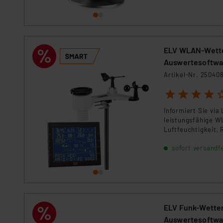
ELV WLAN-Wetter
Auswertesoftwa
Artikel-Nr. 25040
1
2
3
4
5
Informiert Sie vi
leistungsfähige W
Luftfeuchtigkeit,
Wetterdaten via A
sofort versandfe
Messwerte können 
publizieren und e
ELV Funk-Wetter
Auswertesoftwa