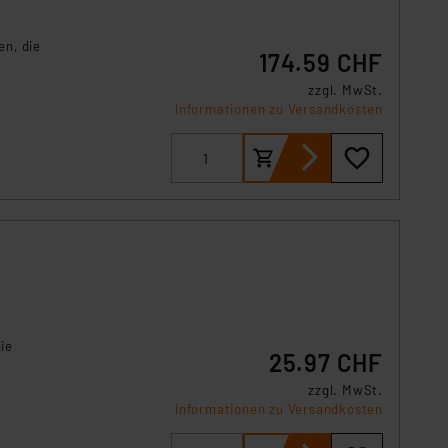
s Land mit unzureichendem
örden personenbezogene
en, die
r Europäer bestehen.
174.59 CHF
ln der Europäischen
zzgl. MwSt.
 Art der übermittelten
Informationen zu Versandkosten
ie
25.97 CHF
zzgl. MwSt.
Informationen zu Versandkosten