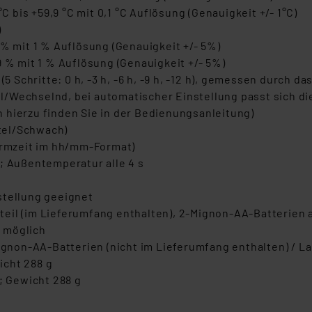
bis +59,9 °C mit 0,1 °C Auflösung (Genauigkeit +/- 1°C)
)
 % mit 1 % Auflösung (Genauigkeit +/- 5%)
9 % mit 1 % Auflösung (Genauigkeit +/- 5%)
5 Schritte: 0 h, -3 h, -6 h, -9 h, -12 h), gemessen durch d
/Wechselnd, bei automatischer Einstellung passt sich di
 hierzu finden Sie in der Bedienungsanleitung)
tel/Schwach)
larmzeit im hh/mm-Format)
; Außentemperatur alle 4 s
stellung geeignet
il (im Lieferumfang enthalten), 2-Mignon-AA-Batterien als
t möglich
on-AA-Batterien (nicht im Lieferumfang enthalten) / Lauf
wicht 288 g
; Gewicht 288 g