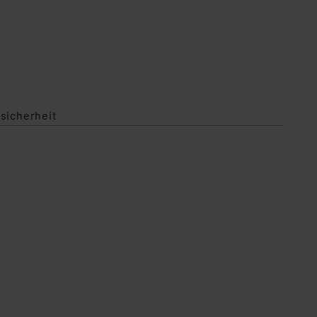
g in der App / Lieferung ohne Smartphone
sicherheit