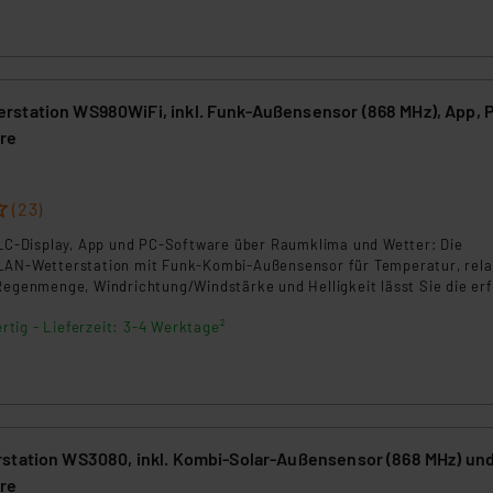
station WS980WiFi, inkl. Funk-Außensensor (868 MHz), App, 
re
8
(23)
a LC-Display, App und PC-Software über Raumklima und Wetter: Die
LAN-Wetterstation mit Funk-Kombi-Außensensor für Temperatur, rela
 Regenmenge, Windrichtung/Windstärke und Helligkeit lässt Sie die er
pp und mit der PC-Auswertesoftware WeatherSmartIP auswerten. Ihr
rtig - Lieferzeit: 3-4 Werktage²
Sie zudem über Wetter-Online-Dienste wie z.B. Weather Undergroun
insehen sowie Automatisierungsregeln via IFTTT anwenden.
station WS3080, inkl. Kombi-Solar-Außensensor (868 MHz) un
re