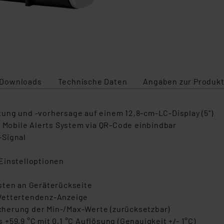
Darstellun
Downloads
Technische Daten
Angaben zur Produkt
ung und -vorhersage auf einem 12,8-cm-LC-Display (5")
s Mobile Alerts System via QR-Code einbindbar
-Signal
Einstelloptionen
sten an Geräterückseite
 Wettertendenz-Anzeige
herung der Min-/Max-Werte (zurücksetzbar)
+59,9 °C mit 0,1 °C Auflösung (Genauigkeit +/- 1°C)