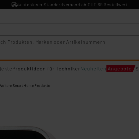
kostenloser Standardversand ab CHF 69 Bestellwert
jekte
Produktideen für Techniker
Neuheiten
Angebote
S
Weitere Smart Home Produkte