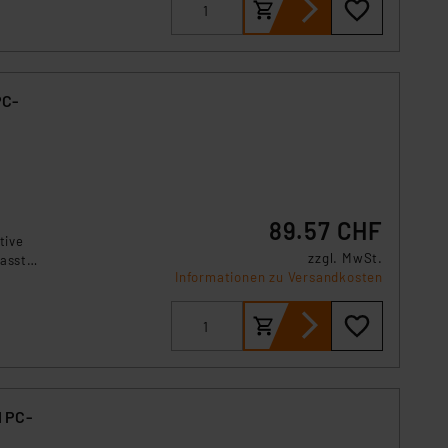
PC-
89.57 CHF
tive
zzgl. MwSt.
fassten
Informationen zu Versandkosten
e
d
d PC-