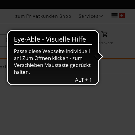
Services
zum Privatkunden Shop
Karriere
Mein ELV
Merkzettel
Warenkorb
ortiments-Deals