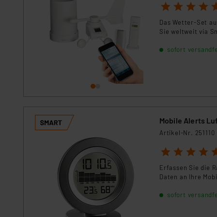
Für die USA besteht kein A
1
2
3
4
5
Datenschutz nach EU-Standa
Das Wetter-Set au
Daten in Überwachungsprogr
Sie weltweit via 
Unsere Kooperation mit dies
Kommission sowie einer eige
sofort versandfe
Daten, verbundenen Risiken
Impressum
|
Datenschutzer
Mobile Alerts L
Artikel-Nr. 251110
1
2
3
4
5
Erfassen Sie die 
Daten an Ihre Mobi
sofort versandfe