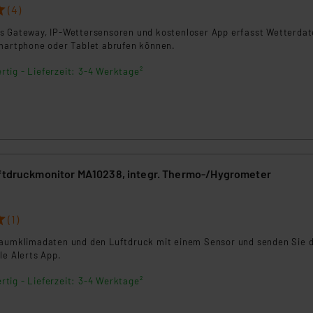
ngemessenheitsbeschluss der EU. Dies bedeutet, dass die USA al
(4)
rds eingestuft wird. So besteht etwa das Risiko, dass US-Beh
s Gateway, IP-Wettersensoren und kostenloser App erfasst Wetterdat
ammen verarbeiten, ohne dass hiergegen Klagemöglichkeiten fü
Smartphone oder Tablet abrufen können.
en Dienstleistern stützt sich auf die Standarddatenschutzklause
nen Beurteilung der mit der Datenübermittlung, insbesondere der
rtig - Lieferzeit: 3-4 Werktage²
.“
klärung
uftdruckmonitor MA10238, integr. Thermo-/Hygrometer
(1)
Raumklimadaten und den Luftdruck mit einem Sensor und senden Sie d
le Alerts App.
rtig - Lieferzeit: 3-4 Werktage²