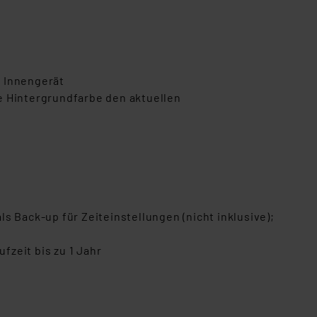
as Innengerät
e Hintergrundfarbe den aktuellen
 Back-up für Zeiteinstellungen (nicht inklusive);
zeit bis zu 1 Jahr