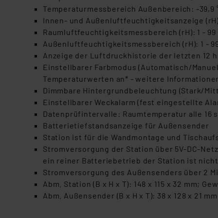
Temperaturmessbereich Außenbereich: -39,9 °C 
Innen- und Außenluftfeuchtigkeitsanzeige (rH
Raumluftfeuchtigkeitsmessbereich (rH): 1 - 99
Außenluftfeuchtigkeitsmessbereich (rH): 1 - 9
Anzeige der Luftdruckhistorie der letzten 12 h (
Einstellbarer Farbmodus (Automatisch/Manuell
Temperaturwerten an* - weitere Informationen
Dimmbare Hintergrundbeleuchtung (Stark/Mit
Einstellbarer Weckalarm (fest eingestellte A
Datenprüfintervalle: Raumtemperatur alle 16 s
Batterietiefstandsanzeige für Außensender
Station ist für die Wandmontage und Tischauf
Stromversorgung der Station über 5V-DC-Netzte
ein reiner Batteriebetrieb der Station ist nich
Stromversorgung des Außensenders über 2 Mign
Abm. Station (B x H x T): 148 x 115 x 32 mm; Ge
Abm. Außensender (B x H x T): 38 x 128 x 21 mm